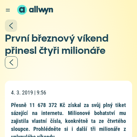
První březnový víkend
přinesl čtyři milionáře
4. 3. 2019 | 9:56
Přesně 11 678 372 Kč získal za svůj plný tiket
sázející na internetu. Milionové bohatství mu
zajistila vlastní čísla, konkrétně ta ze čtvrtého
sloupce. Prohlédněte si i další tři milionáře z
uplynulého víkendu.