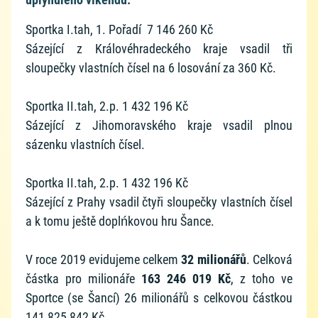
Sportka I.tah, 1. Pořadí 7 146 260 Kč
Sázející z Královéhradeckého kraje vsadil tři
sloupečky vlastních čísel na 6 losování za 360 Kč.
Sportka II.tah, 2.p. 1 432 196 Kč
Sázející z Jihomoravského kraje vsadil plnou
sázenku vlastních čísel.
Sportka II.tah, 2.p. 1 432 196 Kč
Sázející z Prahy vsadil čtyři sloupečky vlastních čísel
a k tomu ještě doplńkovou hru Šance.
V roce 2019 evidujeme celkem
32 milionářů
. Celková
částka pro milionáře
163 246 019 Kč
, z toho ve
Sportce (se Šancí) 26 milionářů s celkovou částkou
141 825 842 Kč.