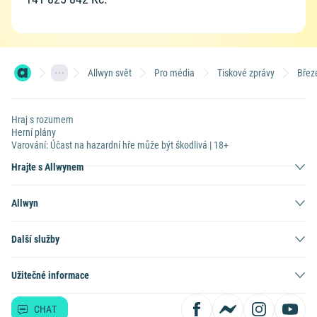
Allwyn svět
Pro média
Tiskové zprávy
Břez
Hraj s rozumem
Herní plány
Varování: Účast na hazardní hře může být škodlivá | 18+
Hrajte s Allwynem
Allwyn
Další služby
Užitečné informace
CHAT