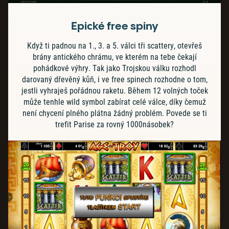
Epické free spiny
Když ti padnou na 1., 3. a 5. válci tři scattery, otevřeš
brány antického chrámu, ve kterém na tebe čekají
pohádkové výhry. Tak jako Trojskou válku rozhodl
darovaný dřevěný kůň, i ve free spinech rozhodne o tom,
jestli vyhraješ pořádnou raketu. Během 12 volných toček
může tenhle wild symbol zabírat celé válce, díky čemuž
není chycení plného plátna žádný problém. Povede se ti
trefit Parise za rovný 1000násobek?