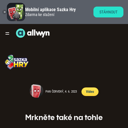
Mobilní aplikace Sazka Hry
STÁHNOUT
Zdarma ke stažení
PAN ČERVENÝ, 4. 6. 2023
Video
Mrkněte také na tohle