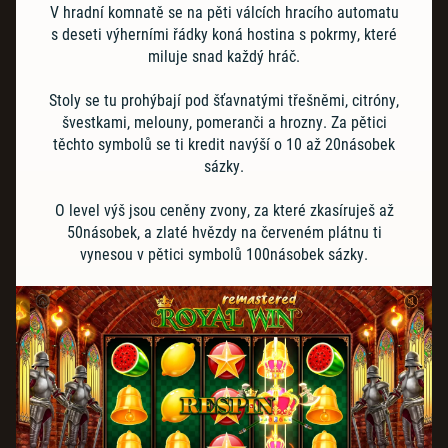
V hradní komnatě se na pěti válcích hracího automatu
s deseti výherními řádky koná hostina s pokrmy, které
miluje snad každý hráč.
Stoly se tu prohýbají pod šťavnatými třešněmi, citróny,
švestkami, melouny, pomeranči a hrozny. Za pětici
těchto symbolů se ti kredit navýší o 10 až 20násobek
sázky.
O level výš jsou ceněny zvony, za které zkasíruješ až
50násobek, a zlaté hvězdy na červeném plátnu ti
vynesou v pětici symbolů 100násobek sázky.