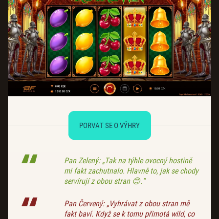
PORVAT SE O VÝHRY
Pan Zelený: „Tak na týhle ovocný hostině
mi fakt zachutnalo. Hlavně to, jak se chody
servírují z obou stran 😊.“
Pan Červený: „Vyhrávat z obou stran mě
fakt baví. Když se k tomu přimotá wild, co