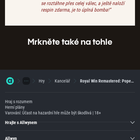
se roztáhne přes celej válec, a ještě naloží
respin zdarma, je to úplná bomba!“
Mrkněte také na tohle
Hry
Kancelář
Royal Win Remastered: Poper se o výhry jako rytíř!
Hraj s rozumem
Herní plány
Varování: Účast na hazardní hře může být škodlivá | 18+
Hrajte s Allwynem
Allwyn