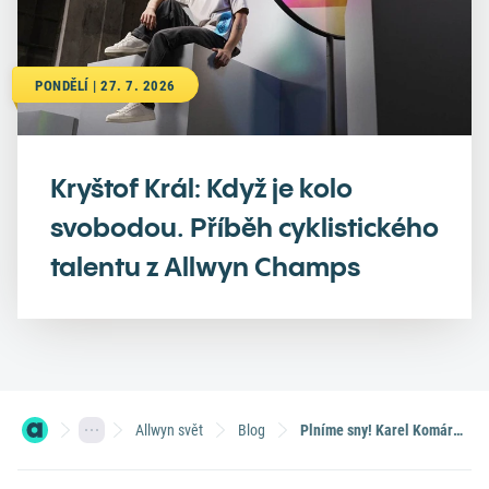
PONDĚLÍ | 27. 7. 2026
Kryštof Král: Když je kolo
svobodou. Příběh cyklistického
talentu z Allwyn Champs
Allwyn svět
Blog
Plníme sny! Karel Komárek, zakladatel KKCG, kam spadá i Sazka, dá Čínou odmítnutá piana českým dětem