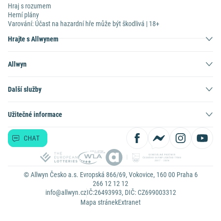
Hraj s rozumem
Herní plány
Varování: Účast na hazardní hře může být škodlivá | 18+
Hrajte s Allwynem
Allwyn
Další služby
Užitečné informace
CHAT
© Allwyn Česko a.s. Evropská 866/69, Vokovice, 160 00 Praha 6
266 12 12 12
info@allwyn.cz
IČ:26493993, DIČ: CZ699003312
Mapa stránek
Extranet