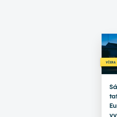
VČERA 
Sá
ta
Eu
vy