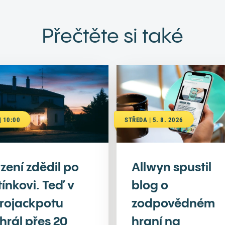
Přečtěte si také
| 10:00
STŘEDA | 5. 8. 2026
zení zdědil po
Allwyn spustil
tínkovi. Teď v
blog o
rojackpotu
zodpovědném
hrál přes 20
hraní na