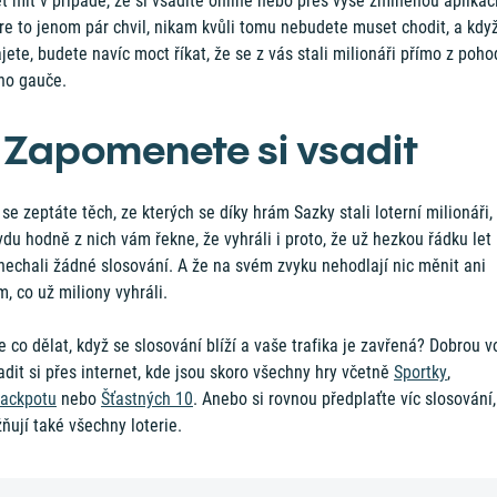
 mít v případě, že si vsadíte online nebo přes výše zmíněnou aplikaci
re to jenom pár chvil, nikam kvůli tomu nebudete muset chodit, a kdy
jete, budete navíc moct říkat, že se z vás stali milionáři přímo z poho
ho gauče.
. Zapomenete si vsadit
se zeptáte těch, ze kterých se díky hrám Sazky stali loterní milionáři,
du hodně z nich vám řekne, že vyhráli i proto, že už hezkou řádku let
nechali žádné slosování. A že na svém zvyku nehodlají nic měnit ani
, co už miliony vyhráli.
 co dělat, když se slosování blíží a vaše trafika je zavřená? Dobrou v
adit si přes internet, kde jsou skoro všechny hry včetně
Sportky
,
jackpotu
nebo
Šťastných 10
. Anebo si rovnou předplaťte víc slosování,
ují také všechny loterie.