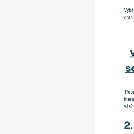
Výběr
data
s
Třeba
která
vás? 
2