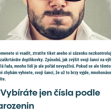
menete si vsadit, ztratíte tiket anebo si sázenku nezkontrolu
zaškrtáváte doplňkovky. Způsobů, jak zvýšit svoji šanci na výh
elá řada, mnoho lidí je ale pořád nevyužívá. Pokud se ale těmto
i chybám vyhnete, svoji šanci, že už to brzy vyjde, mnohonás
íte.
 Vybíráte jen čísla podle
arozenin