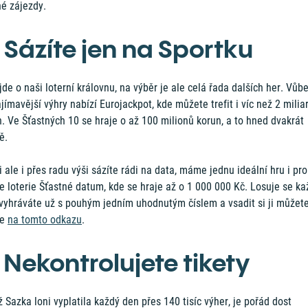
né zájezdy.
. Sázíte jen na Sportku
jde o naši loterní královnu, na výběr je ale celá řada dalších her. Vůb
jímavější výhry nabízí Eurojackpot, kde můžete trefit i víc než 2 milia
. Ve Šťastných 10 se hraje o až 100 milionů korun, a to hned dvakrát
ě.
i ale i přes radu výši sázíte rádi na data, máme jednu ideální hru i pro
e loterie Šťastné datum, kde se hraje až o 1 000 000 Kč. Losuje se ka
 vyhráváte už s pouhým jedním uhodnutým číslem a vsadit si ji můžet
ne
na tomto odkazu
.
. Nekontrolujete tikety
ž Sazka loni vyplatila každý den přes 140 tisíc výher, je pořád dost