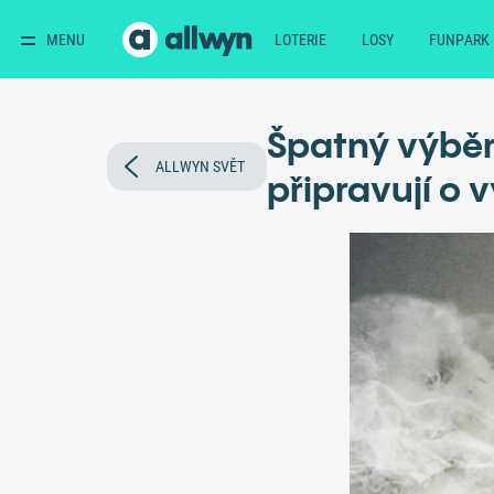
MENU
LOTERIE
LOSY
FUNPARK
Špatný výběr 
ALLWYN SVĚT
připravují o v