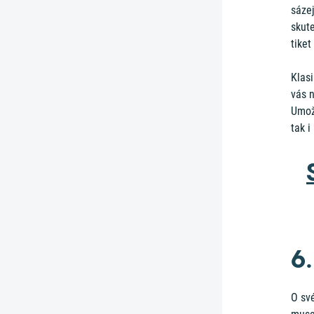
sázej
skute
tike
Klasi
vás n
Umožň
tak i
6.
O své