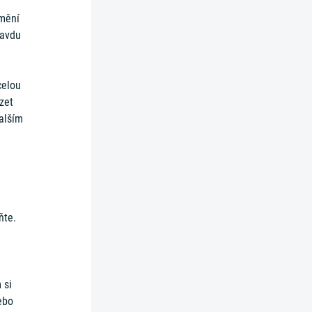
omění
ravdu
celou
zet
dalším
ňte.
 si
ebo