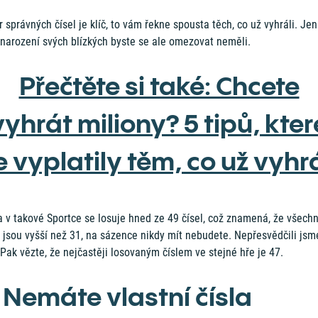
 správných čísel je klíč, to vám řekne spousta těch, co už vyhráli. Je
 narození svých blízkých byste se ale omezovat neměli.
Přečtěte si také: Chcete
vyhrát miliony? 5 tipů, kter
e vyplatily těm, co už vyhrá
 v takové Sportce se losuje hned ze 49 čísel, což znamená, že všechn
 jsou vyšší než 31, na sázence nikdy mít nebudete. Nepřesvědčili jsm
Pak vězte, že nejčastěji losovaným číslem ve stejné hře je 47.
. Nemáte vlastní čísla