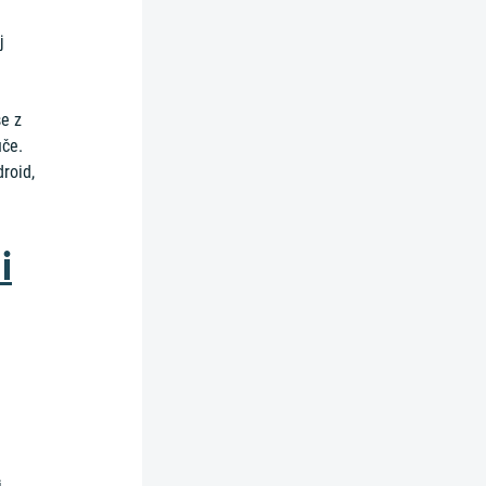
j
se z
uče.
roid,
i