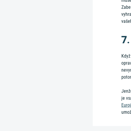
muset
Zabe
vyhra
vaše
7
Když 
oprav
nevy
potom
Jenže
je vs
Euro
umožň