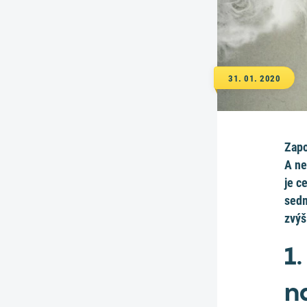
31. 01. 2020
Zapo
A ne
je c
sedm
zvýš
1.
n