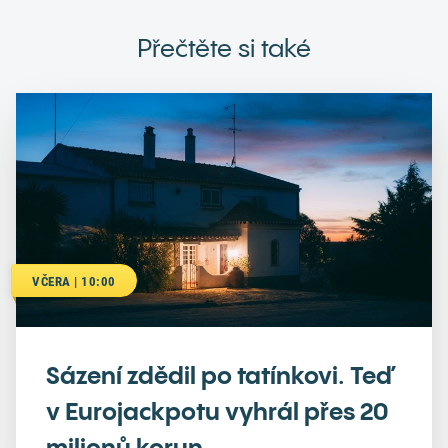
Přečtěte si také
VČERA | 10:00
Sázení zdědil po tatínkovi. Teď
v Eurojackpotu vyhrál přes 20
milionů korun