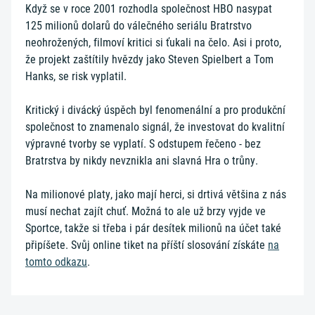
Když se v roce 2001 rozhodla společnost HBO nasypat
125 milionů dolarů do válečného seriálu Bratrstvo
neohrožených, filmoví kritici si ťukali na čelo. Asi i proto,
že projekt zaštítily hvězdy jako Steven Spielbert a Tom
Hanks, se risk vyplatil.
Kritický i divácký úspěch byl fenomenální a pro produkční
společnost to znamenalo signál, že investovat do kvalitní
výpravné tvorby se vyplatí. S odstupem řečeno - bez
Bratrstva by nikdy nevznikla ani slavná Hra o trůny.
Na milionové platy, jako mají herci, si drtivá většina z nás
musí nechat zajít chuť. Možná to ale už brzy vyjde ve
Sportce, takže si třeba i pár desítek milionů na účet také
připíšete. Svůj online tiket na příští slosování získáte
na
tomto odkazu
.