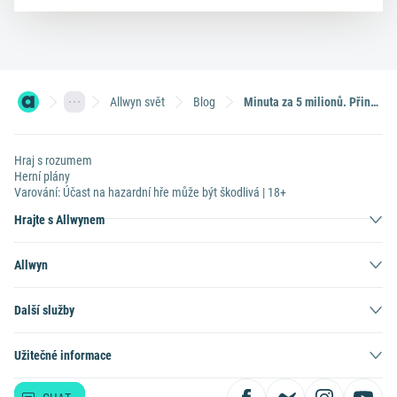
Allwyn svět
Blog
Minuta za 5 milionů. Přinášíme 3 rekordy ze světa seriálů
Hraj s rozumem
Herní plány
Varování: Účast na hazardní hře může být škodlivá | 18+
Hrajte s Allwynem
Allwyn
Další služby
Užitečné informace