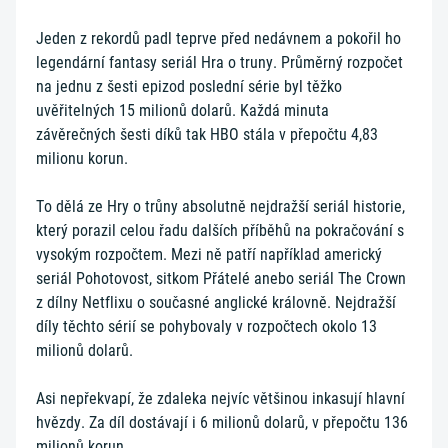
Jeden z rekordů padl teprve před nedávnem a pokořil ho
legendární fantasy seriál Hra o truny. Průměrný rozpočet
na jednu z šesti epizod poslední série byl těžko
uvěřitelných 15 milionů dolarů. Každá minuta
závěrečných šesti díků tak HBO stála v přepočtu 4,83
milionu korun.
To dělá ze Hry o trůny absolutně nejdražší seriál historie,
který porazil celou řadu dalších příběhů na pokračování s
vysokým rozpočtem. Mezi ně patří například americký
seriál Pohotovost, sitkom Přátelé anebo seriál The Crown
z dílny Netflixu o současné anglické královně. Nejdražší
díly těchto sérií se pohybovaly v rozpočtech okolo 13
milionů dolarů.
Asi nepřekvapí, že zdaleka nejvíc většinou inkasují hlavní
hvězdy. Za díl dostávají i 6 milionů dolarů, v přepočtu 136
milionů korun.