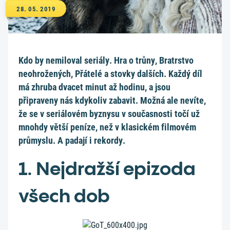
28. 05. 2019
Kdo by nemiloval seriály. Hra o trůny, Bratrstvo
neohrožených, Přátelé a stovky dalších. Každý díl
má zhruba dvacet minut až hodinu, a jsou
připraveny nás kdykoliv zabavit. Možná ale nevíte,
že se v seriálovém byznysu v současnosti točí už
mnohdy větší peníze, než v klasickém filmovém
průmyslu. A padají i rekordy.
1. Nejdražší epizoda
všech dob