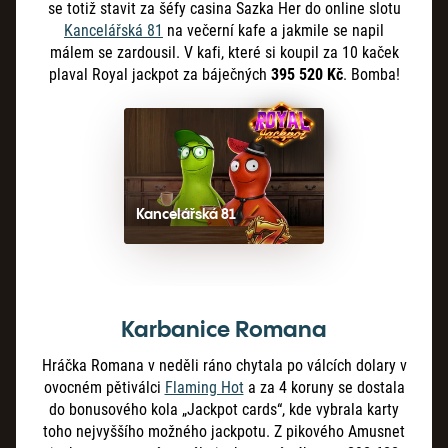
se totiž stavit za šéfy casina Sazka Her do online slotu
Kancelářská 81
na večerní kafe a jakmile se napil
málem se zardousil. V kafi, které si koupil za 10 kaček
plaval Royal jackpot za báječných
395 520 Kč
. Bomba!
Kancelářská 81
Karbanice Romana
Hráčka Romana v neděli ráno chytala po válcích dolary v
ovocném pětiválci
Flaming Hot
a za 4
koruny se dostala
do bonusového kola „Jackpot cards“, kde vybrala karty
toho nejvyššího možného jackpotu. Z pikového Amusnet