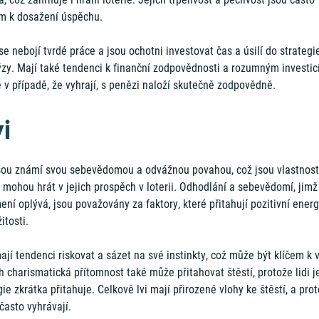
em k dosažení úspěchu.
se nebojí tvrdé práce a jsou ochotni investovat čas a úsilí do strategi
ýzy. Mají také tendenci k finanční zodpovědnosti a rozumným investic
 v případě, že vyhrají, s penězi naloží skutečně zodpovědně.
vi
jsou známí svou sebevědomou a odvážnou povahou, což jsou vlastnost
 mohou hrát v jejich prospěch v loterii. Odhodlání a sebevědomí, jimž
ní oplývá, jsou považovány za faktory, které přitahují pozitivní energ
žitosti.
ají tendenci riskovat a sázet na své instinkty, což může být klíčem k 
h charismatická přítomnost také může přitahovat štěstí, protože lidi j
ie zkrátka přitahuje. Celkově lvi mají přirozené vlohy ke štěstí, a prot
často vyhrávají.