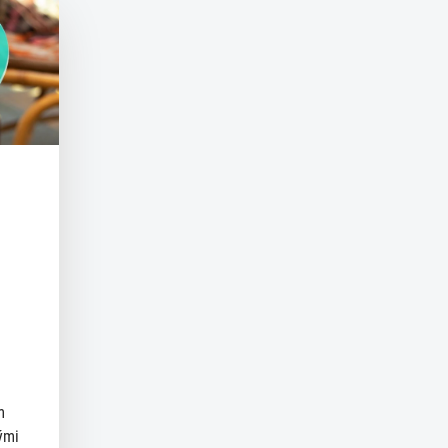
m
ými