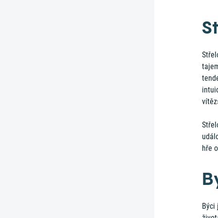
St
Střel
tajem
tende
intu
vítěz
Střel
událo
hře o
B
Býci
život