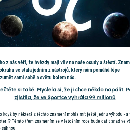
o z nás věří, že hvězdy mají vliv na naše osudy a štěstí. Zna
okruhu se stala jedním z nástrojů, který nám pomáhá lépe
zumět sami sobě a světu kolem nás.
ečtěte si také: Myslela si, že ji chce někdo napálit. 
zjistila, že ve Sportce vyhrála 99 milionů
o když by některá z těchto znamení mohla mít ještě jednu výhodu - a t
loterií? Těmto třem znamením se v letošním roce bude dařit snad ve v
o sáhnou.