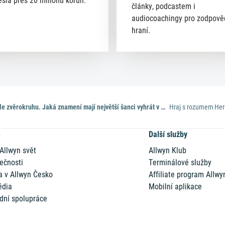
esla přes 20 milionů korun.
články, podcastem i
audiocoachingy pro zodpov
hraní.
Štěstí podle zvěrokruhu. Jaká znamení mají největší šanci vyhrát v loterii?
Hraj s rozumem
Her
n
Další služby
 Allwyn svět
Allwyn Klub
ečnosti
Terminálové služby
a v Allwyn Česko
Affiliate program Allwy
édia
Mobilní aplikace
dní spolupráce