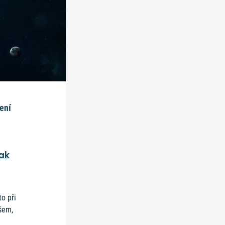
mení
Pak
o při
šem,