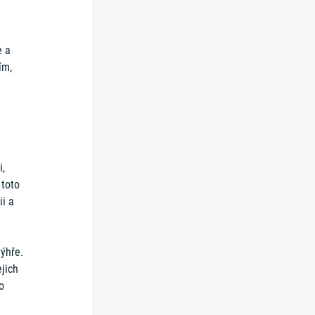
e a
ím,
i,
 toto
ii a
výhře.
ejich
o