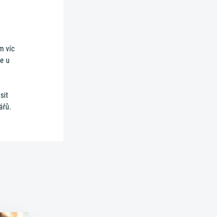
m víc
že u
sit
ářů.