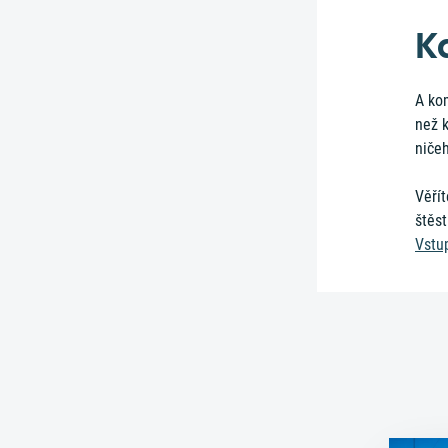
K
A kom
než k
ničeh
Věří
štěst
Vstu