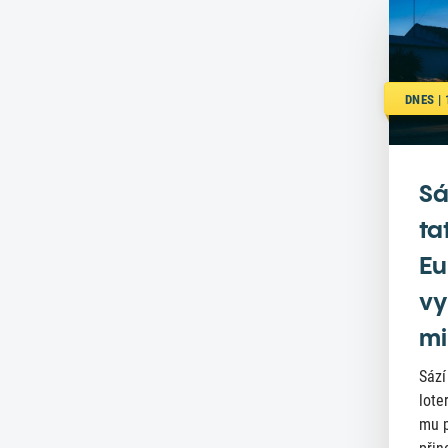
DNES |
Sá
ta
Eu
vy
mi
Sází
lote
mu p