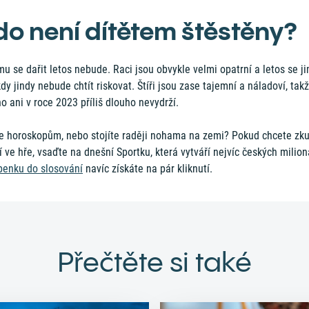
do není dítětem štěstěny?
u se dařit letos nebude. Raci jsou obvykle velmi opatrní a letos se ji
dy jindy nebude chtít riskovat. Štíři jsou zase tajemní a náladoví, tak
o ani v roce 2023 příliš dlouho nevydrží.
te horoskopům, nebo stojíte raději nohama na zemi? Pokud chcete zku
í ve hře, vsaďte na dnešní Sportku, která vytváří nejvíc českých milion
penku do slosování
navíc získáte na pár kliknutí.
Přečtěte si také