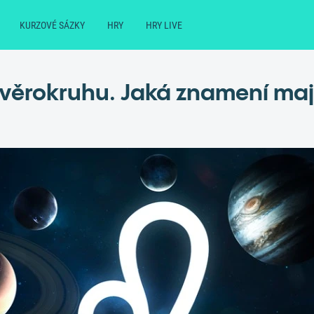
KURZOVÉ SÁZKY
HRY
HRY LIVE
zvěrokruhu. Jaká znamení mají