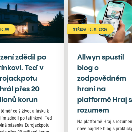
 10:00
STŘEDA | 5. 8. 2026
zení zdědil po
Allwyn spustil
tínkovi. Teď v
blog o
rojackpotu
zodpovědném
hrál přes 20
hraní na
lionů korun
platformě Hraj s
rozumem
 téměř celý život a lásku k
riím zdědil po tatínkovi. Teď
Na platformě Hraj s rozume
lná sázenka Eurojackpotu
nově najdete blog s praktick