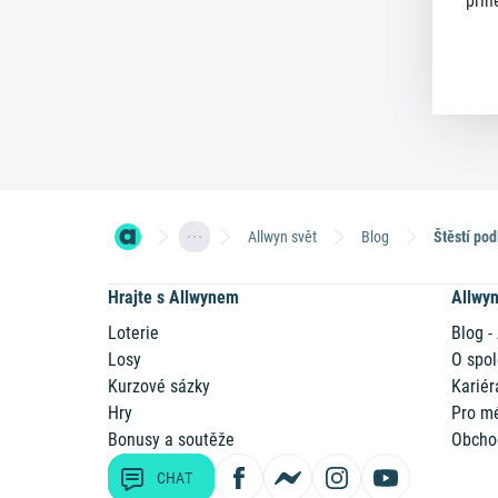
přin
Allwyn svět
Blog
Hrajte s Allwynem
Allwy
Loterie
Blog -
Losy
O spol
Kurzové sázky
Kariér
Hry
Pro m
Bonusy a soutěže
Obcho
CHAT