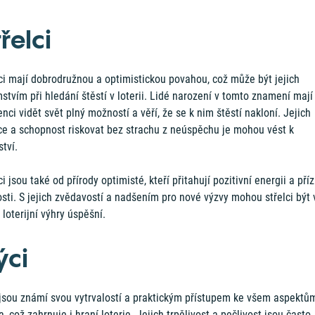
řelci
ci mají dobrodružnou a optimistickou povahou, což může být jejich
stvím při hledání štěstí v loterii. Lidé narození v tomto znamení mají
nci vidět svět plný možností a věří, že se k nim štěstí nakloní. Jejich
ice a schopnost riskovat bez strachu z neúspěchu je mohou vést k
ství.
ci jsou také od přírody optimisté, kteří přitahují pozitivní energii a pří
sti. S jejich zvědavostí a nadšením pro nové výzvy mohou střelci být 
 loterijní výhry úspěšní.
ýci
 jsou známí svou vytrvalostí a praktickým přístupem ke všem aspektů
a, což zahrnuje i hraní loterie. Jejich trpělivost a pečlivost jsou často