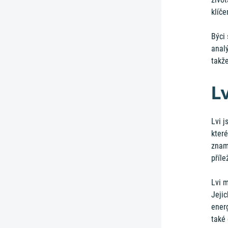
klíč
Býci 
anal
takže
L
Lvi 
které
zname
příle
Lvi m
Jejic
energ
také 