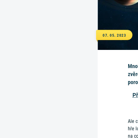
07. 05. 2023
Mnoh
zvěr
poro
Př
Ale c
hře 
na c