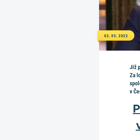
02. 05. 2022
Již 
Za l
spol
v Če
P