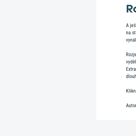
R
A ješ
na s
vyná
Rozje
vyděl
Extr
dlouh
Klikn
Autor