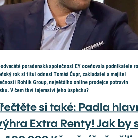
podvacáté poradenská společnost EY oceňovala podnikatele r
oňský rok si titul odnesl Tomáš Čupr, zakladatel a majitel
ečnosti Rohlik Group, největšího online prodejce potravin
sku. V čem tkví tajemství jeho úspěchu?
řečtěte si také: Padla hlav
výhra Extra Renty! Jak by s