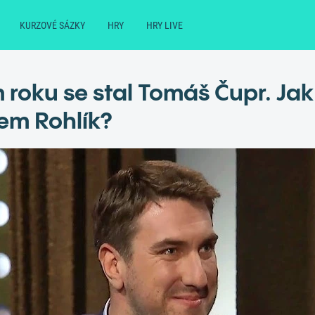
KURZOVÉ SÁZKY
HRY
HRY LIVE
roku se stal Tomáš Čupr. Jak
em Rohlík?