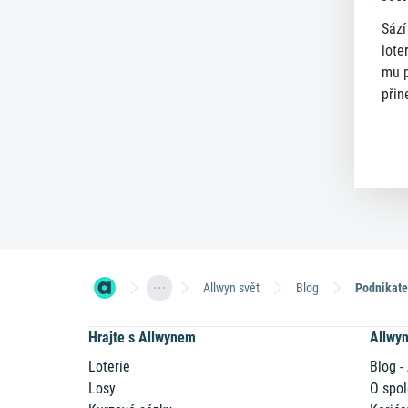
Sází
lote
mu p
přin
Allwyn svět
Blog
Hrajte s Allwynem
Allwy
Loterie
Blog -
Losy
O spol