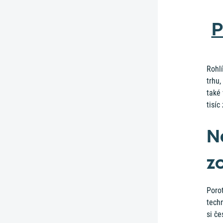
P
Rohl
trhu
také
tisíc
N
z
Poro
tech
si č