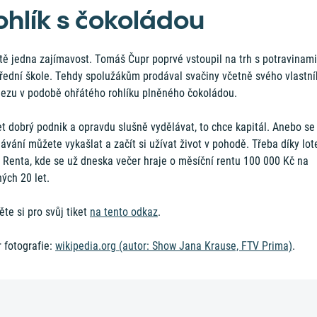
ohlík s čokoládou
tě jedna zajímavost. Tomáš Čupr poprvé vstoupil na trh s potravinami
třední škole. Tehdy spolužákům prodával svačiny včetně svého vlastn
lezu v podobě ohřátého rohlíku plněného čokoládou.
t dobrý podnik a opravdu slušně vydělávat, to chce kapitál. Anebo se
ávání můžete vykašlat a začít si užívat život v pohodě. Třeba díky lote
a Renta, kde se už dneska večer hraje o měsíční rentu 100 000 Kč na
ých 20 let.
ěte si pro svůj tiket
na tento odkaz
.
 fotografie:
wikipedia.org (autor: Show Jana Krause, FTV Prima)
.