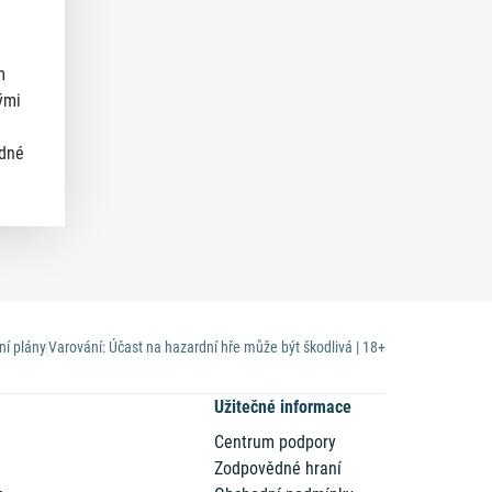
m
ými
ědné
ní plány
Varování: Účast na hazardní hře může být škodlivá | 18+
Užitečné informace
Centrum podpory
Zodpovědné hraní