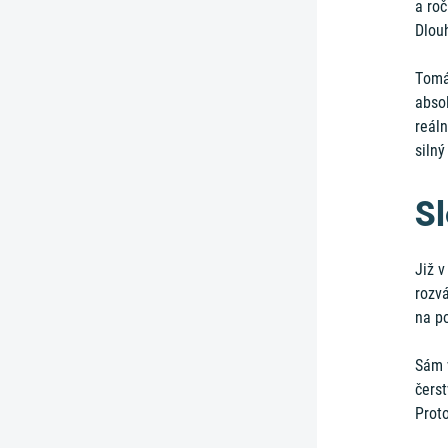
a roč
Dlou
Tomáš
absol
reál
silný
S
Již v
rozv
na p
Sám 
čerst
Proto