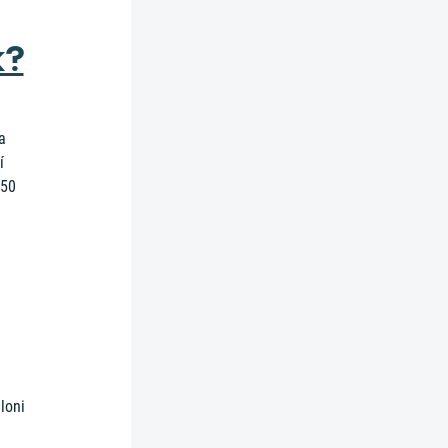
k?
a
í
850
loni