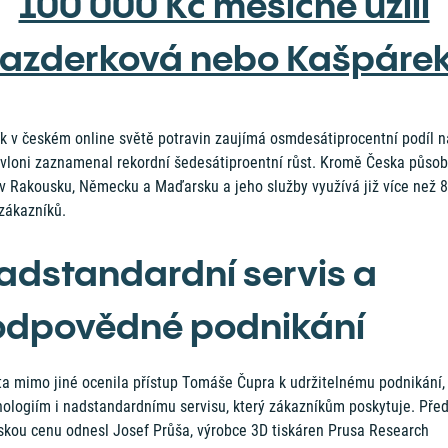
100 000 Kč měsíčně užili
azderková nebo Kašpáre
ík v českém online světě potravin zaujímá osmdesátiprocentní podíl n
, vloni zaznamenal rekordní šedesátiproentní růst. Kromě Česka působ
 v Rakousku, Německu a Maďarsku a jeho služby využívá již více než 
 zákazníků.
adstandardní servis a
odpovědné podnikání
ta mimo jiné ocenila přístup Tomáše Čupra k udržitelnému podnikání,
nologiím i nadstandardnímu servisu, který zákazníkům poskytuje. Před
eskou cenu odnesl Josef Průša, výrobce 3D tiskáren Prusa Research