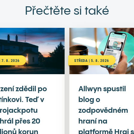
Přečtěte si také
 7. 8. 2026
STŘEDA | 5. 8. 2026
zení zdědil po
Allwyn spustil
tínkovi. Teď v
blog o
rojackpotu
zodpovědném
hrál přes 20
hraní na
lionů korun
platformě Hraj s