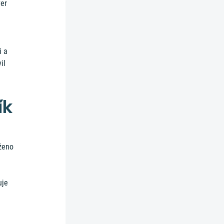
ver
i a
il
ík
oženo
uje