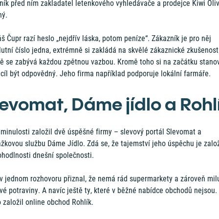
ník před ním zakladatel letenkového vyhledávače a prodejce Kiwi Oli
hý.
 Čupr razí heslo „nejdřív láska, potom peníze“. Zákazník je pro něj
utní číslo jedna, extrémně si zakládá na skvělé zákaznické zkušenost
ně se zabývá každou zpětnou vazbou. Kromě toho si na začátku stanov
 cíl být odpovědný. Jeho firma například podporuje lokální farmáře.
levomat, Dáme jídlo a Rohl
 minulosti založil dvě úspěšné firmy – slevový portál Slevomat a
ážkovou službu Dáme Jídlo. Zdá se, že tajemství jeho úspěchu je zal
ohodlnosti dnešní společnosti.
v jednom rozhovoru přiznal, že nemá rád supermarkety a zároveň mil
vé potraviny. A navíc ještě ty, které v běžné nabídce obchodů nejsou.
 založil online obchod Rohlík.