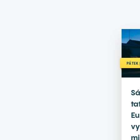
PÁTEK |
Sá
ta
Eu
vy
mi