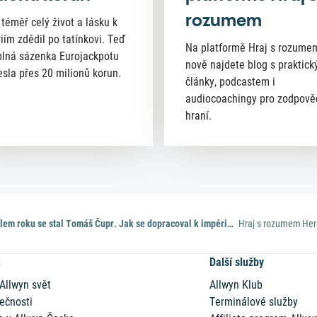
rozumem
 téměř celý život a lásku k
riím zdědil po tatínkovi. Teď
Na platformě Hraj s rozume
lná sázenka Eurojackpotu
nově najdete blog s praktick
esla přes 20 milionů korun.
články, podcastem i
audiocoachingy pro zodpov
hraní.
Podnikatelem roku se stal Tomáš Čupr. Jak se dopracoval k impériu jménem Rohlík?
Hraj s rozumem
Her
n
Další služby
 Allwyn svět
Allwyn Klub
ečnosti
Terminálové služby