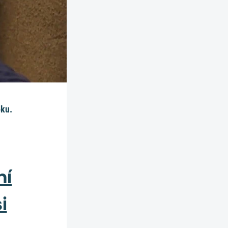
oku.
ní
i