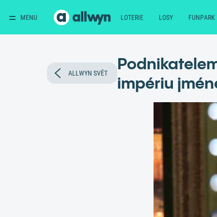
MENU
LOTERIE
LOSY
FUNPARK
Podnikatelem 
ALLWYN SVĚT
impériu jmén