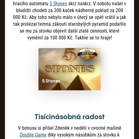
hracího automatu
5 Stones
skrz naskrz. V sobotu našel v
bludišti chodeb za 200 kaček nádherný poklad za 200
000 Kč. Aby toho nebylo málo v úterý se opět vrátil a jak
tak prolézal temná zákoutí starobylých pyramid podařilo
se mu za stovku objevit další zlaté cennosti, které
vyměnil za 100 000 Kč. Takhle se to hraje!
5 Stones
Tisícinásobná radost
V bonusu si přišel Zdeněk v neděli v ovocné mašině
Double Game
díky vysokým násobkům za stovku k