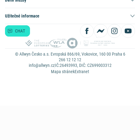
Další služby
Užitečné informace
CHAT
© Allwyn Česko a.s. Evropská 866/69, Vokovice, 160 00 Praha 6
266 12 12 12
info@allwyn.cz
IČ:26493993, DIČ: CZ699003312
Mapa stránek
Extranet