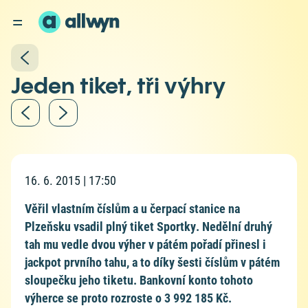
Jeden tiket, tři výhry
16. 6. 2015 | 17:50
Věřil vlastním číslům a u čerpací stanice na
Plzeňsku vsadil plný tiket Sportky. Nedělní druhý
tah mu vedle dvou výher v pátém pořadí přinesl i
jackpot prvního tahu, a to díky šesti číslům v pátém
sloupečku jeho tiketu. Bankovní konto tohoto
výherce se proto rozroste o 3 992 185 Kč.