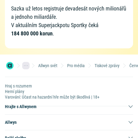
Sazka už letos registruje devadesát nových milionářů
a jednoho miliardáře.
V aktuálním Superjackpotu Sportky čeká
184 800 000 korun
.
Allwyn svět
Pro média
Tiskové zprávy
Červ
Hraj s rozumem
Herní plány
Varování: Účast na hazardní hře může být škodlivá | 18+
Hrajte s Allwynem
Allwyn