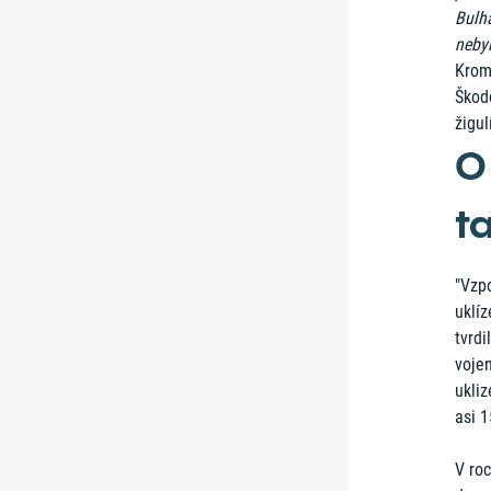
Bulha
neby
Kromě
Škodo
žigul
O
t
"Vzp
uklíz
tvrdi
vojen
ukliz
asi 1
V ro