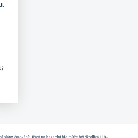
u.
dý
ní plány
Varování: Účast na hazardní hře může být škodlivá | 18+