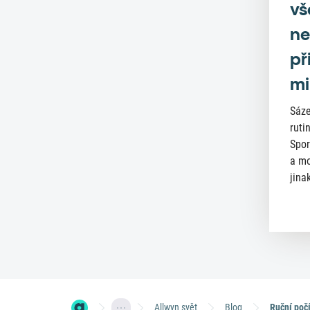
vš
ne
př
mi
Sáze
ruti
Spor
a mo
jinak
Allwyn svět
Blog