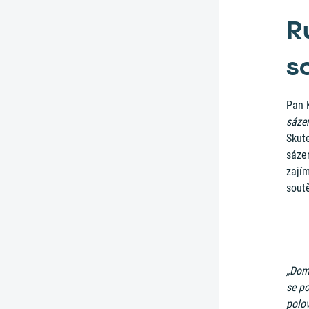
R
s
Pan K
sázen
Skute
sáze
zajím
soutě
„Doml
se po
polov