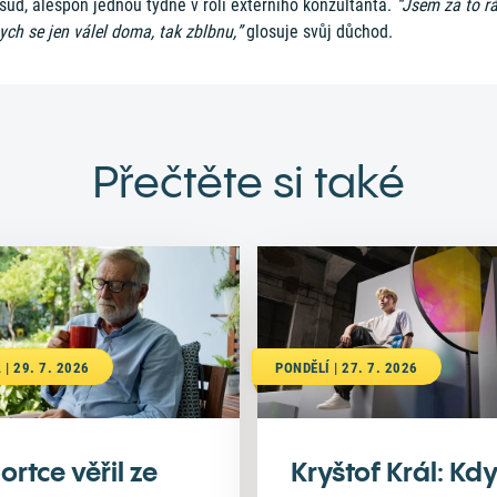
sud, alespoň jednou týdně v roli externího konzultanta.
“Jsem za to rá
ch se jen válel doma, tak zblbnu,”
glosuje svůj důchod.
Přečtěte si také
 | 29. 7. 2026
PONDĚLÍ | 27. 7. 2026
ortce věřil ze
Kryštof Král: Kd