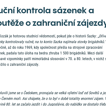
uční kontrola sázenek a
outěže o zahraniční zájezd
ozák je hotovou studnicí vědomostí, pokud jde o historii Sazky:
„Dřív
ky kontrolovaly ručně, na to konto Sazka najímala stovky brigádníků.“
čně, až do roku 1969, kdy společnost přešla na strojové zpracování
nek, padala tato úloha na bedra zhruba 1 500 brigádníků. Mezi další
avé vzpomínky patří mimořádná slosování v 70. a 80. letech, v nichž 
žilo o zahraniční zájezdy.
uvili jsme se s Čedokem, pronajala se velká výletní loď od Sovětů a je
 Černém moři. Asi chápete, že o to byl v době totality enormní zájem. 
ině 80. let se začalo jezdit i do Jugoslávie, do nabídky se dostalo třeb