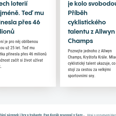
ech loterií
je kolo svobodo
jméně. Teď mu
Příběh
inesla přes 46
cyklistického
lionů
talentu z Allwyn
Champs
ní je pro něj oblíbenou
nou už 25 let. Teď mu
Poznejte jednoho z Allwyn
tka přinesla přes 46 milionů
Champs, Kryštofa Krále. Mla
žnost začít si život užívat
cyklistický talent ukazuje, co
.
stojí za cestou za velkými
sportovními sny.
Ruční počítání sázenek i hry o trabanty. Pan Kozák pracoval v Sazce 38 let
Hraj s rozumem
Her