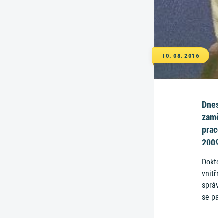
10. 08. 2016
Dnes
zamě
prac
2009
Dokto
vnitř
sprá
se pa