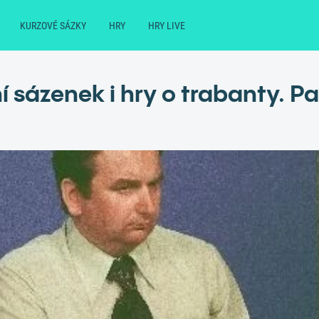
KURZOVÉ SÁZKY
HRY
HRY LIVE
í sázenek i hry o trabanty. P