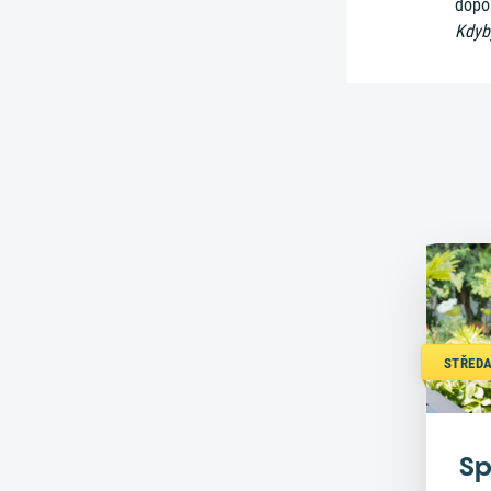
dopo
Kdyby
STŘEDA
Sp