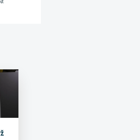
d.
yž