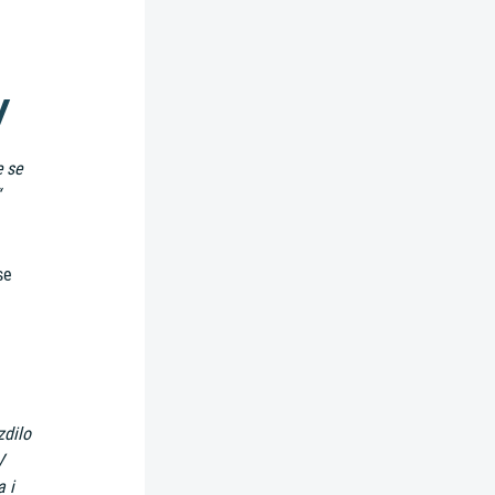
y
e se
se
zdilo
V
a i