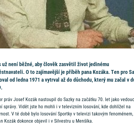
 už není běžné, aby člověk zasvětil život jedinému
stnavateli. O to zajímavější je příběh pana Kozáka. Ten pro S
oval od ledna 1971 a vytrval až do důchodu, který mu začal v 
.
r práv Josef Kozák nastoupil do Sazky na začátku 70. let jako vedouc
ní správy. Vidět jste ho mohli i v televizním losování, kde dohlížel na
vnost. V té době bylo losování Sportky v televizi takovým fenoménem,
n Kozák dokonce objevil i v Silvestru u Menšíka.