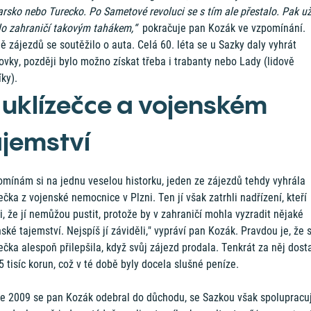
rsko nebo Turecko. Po Sametové revoluci se s tím ale přestalo. Pak u
lo zahraničí takovým tahákem,“
pokračuje pan Kozák ve vzpomínání.
 zájezdů se soutěžilo o auta. Celá 60. léta se u Sazky daly vyhrát
vky, později bylo možno získat třeba i trabanty nebo Lady (lidově
íky).
 uklízečce a vojenském
ajemství
omínám si na jednu veselou historku, jeden ze zájezdů tehdy vyhrála
ečka z vojenské nemocnice v Plzni. Ten jí však zatrhli nadřízení, kteří
li, že jí nemůžou pustit, protože by v zahraničí mohla vyzradit nějaké
ské tajemství. Nejspíš jí záviděli," vypráví pan Kozák. Pravdou je, že s
ečka alespoň přilepšila, když svůj zájezd prodala. Tenkrát za něj dost
5 tisíc korun, což v té době byly docela slušné peníze.
ce 2009 se pan Kozák odebral do důchodu, se Sazkou však spolupracu