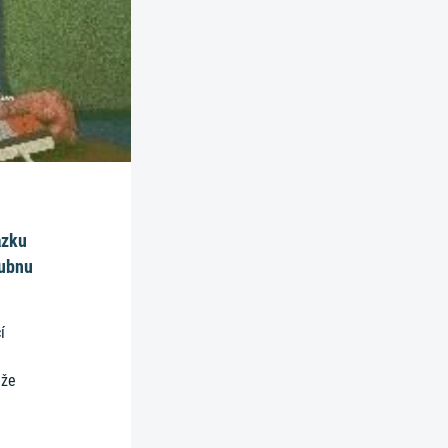
azku
dubnu
í
 že