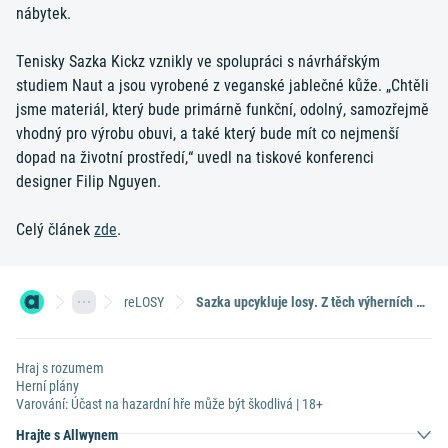
nábytek.
Tenisky Sazka Kickz vznikly ve spolupráci s návrhářským
studiem Naut a jsou vyrobené z veganské jablečné kůže. „Chtěli
jsme materiál, který bude primárně funkční, odolný, samozřejmě
vhodný pro výrobu obuvi, a také který bude mít co nejmenší
dopad na životní prostředí,“ uvedl na tiskové konferenci
designer Filip Nguyen.
Celý článek
zde
.
reLOSY
Sazka upcykluje losy. Z těch výherních vznikl nábytek i tenisky
Hraj s rozumem
Herní plány
Varování: Účast na hazardní hře může být škodlivá | 18+
Hrajte s Allwynem