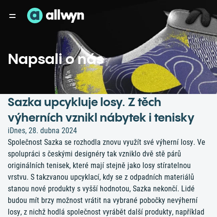
Napsali o nás
Sazka upcykluje losy. Z těch
výherních vznikl nábytek i tenisky
iDnes, 28. dubna 2024
Společnost Sazka se rozhodla znovu využít své výherní losy. Ve
spolupráci s českými designéry tak vzniklo dvě stě párů
originálních tenisek, které mají stejně jako losy stíratelnou
vrstvu. S takzvanou upcyklací, kdy se z odpadních materiálů
stanou nové produkty s vyšší hodnotou, Sazka nekončí. Lidé
budou mít brzy možnost vrátit na vybrané pobočky nevýherní
losy, z nichž hodlá společnost vyrábět další produkty, například