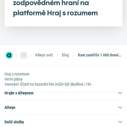
zodpovědném hraní na
platformě Hraj s rozumem
Allwyn svět
Blog
Kam zamířilo 1 000 dovolených od Sportky? Výherci jsou po celé republice
Hraj s rozumem
Herní plány
Varování: Účast na hazardní hře může být škodlivá | 18+
Hrajte s Allwynem
Allwyn
Další služby