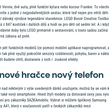
 Vernie, dvě auta, plně funkční kytara nebo kocour Frankie. To všech
víte z jedné z nejpodařenějších sestav, které teď nejen pro větší děti
zí dánský výrobce legendární stavebnice. LEGO Boost Creative Toolbo
á z 847 kostiček i dalších dílů a hodí se pro děti od sedmi let. A i kdy
edávné doby bylo LEGO primárně o sestavování, s touto sadou začíná 
vná zábava až poté.
h pět funkčních modelů lze pomocí mobilní aplikace naprogramovat, 
i tak plně využijí pokročilé senzory vzdálenosti, pohybu, barev a nákl
tli budete chtít, dostanete z nich i zvukové efekty.
 nové hračce nový telefon
li nad některým z výše uvedených dárků uvažujete, možná by se vám k
l také nový smartphone. Hned čtyři modely za dotované ceny jsou nyní
ání pro zákazníky SAZKAmobilu. Vybrat si můžete špičkový Samsung
y A41, který v současnosti patří u českých zákazníků mezi