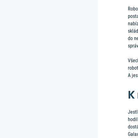
Robot
posta
nabí
sklád
do n
sprá
Všec
robot
A jes
K
Jest
hodi
dost
Galax