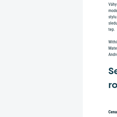
Váhy 
mode
stylu
sledu
tep.
With
Mate
Andro
S
r
Cena