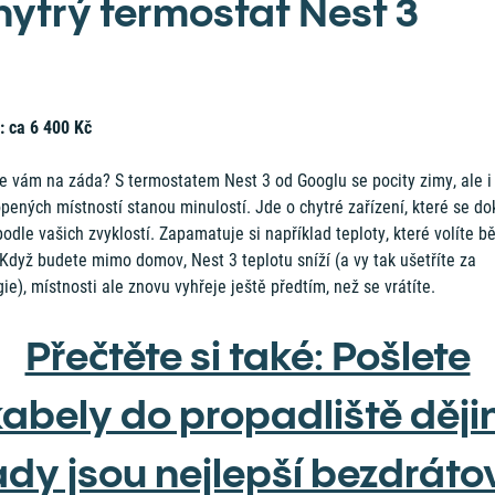
hytrý termostat Nest 3
: ca 6 400 Kč
e vám na záda? S termostatem Nest 3 od Googlu se pocity zimy, ale i
pených místností stanou minulostí. Jde o chytré zařízení, které se d
podle vašich zvyklostí. Zapamatuje si například teploty, které volíte 
Když budete mimo domov, Nest 3 teplotu sníží (a vy tak ušetříte za
ie), místnosti ale znovu vyhřeje ještě předtím, než se vrátíte.
Přečtěte si také: Pošlete
abely do propadliště ději
ady jsou nejlepší bezdráto