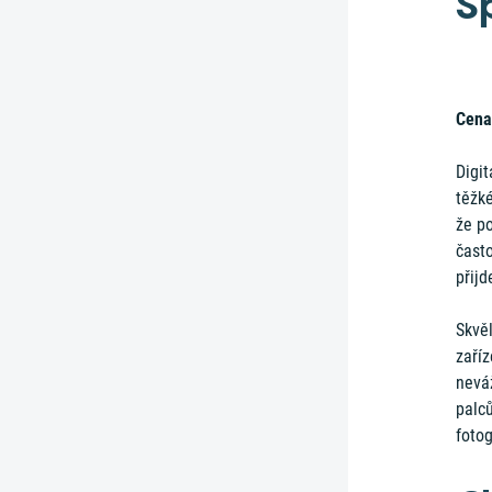
S
Cena
Digi
těžké
že po
často
přijd
Skvěl
zaříz
nevá
palců
fotog