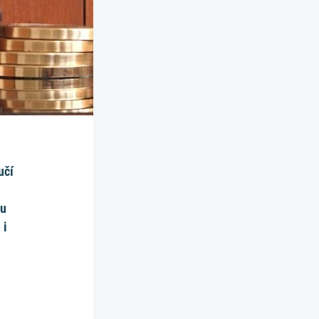
učí
 u
 i