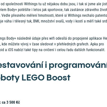
od společnosti Withings tu už nějakou dobu jsou, i tak si jsme ale jist
lem Body+ potěšíte i letos jak sportovce, tak zastánce zdravého živo
. Vedle přesného měření hmotnosti, které si Withings nechalo patento
je váha i tělesný tuk, BMI, množství svalů, vody i kostí a měří také sr
ings Body+ následně údaje přes wifi odesílá do propojené aplikace He
, kde můžete vývoj v čase sledovat v přehledných grafech. Apka pro
id a iOS nabízí také tipy na cvičení i celou řadu dalších funkcionalit.
estavování i programování
oboty LEGO Boost
: ca 3 500 Kč