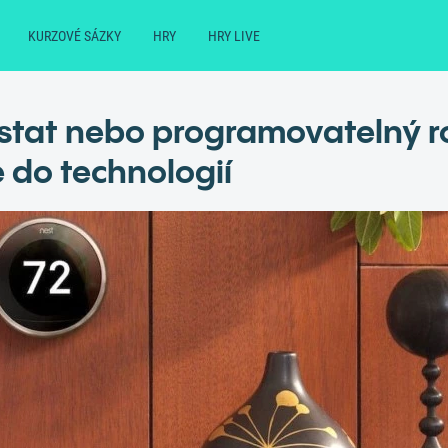
KURZOVÉ SÁZKY
HRY
HRY LIVE
stat nebo programovatelný r
 do technologií