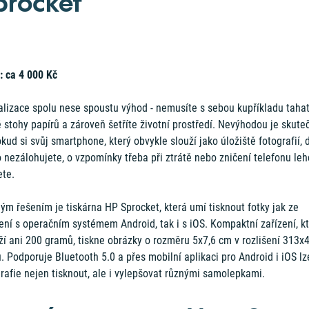
procket
: ca 4 000 Kč
talizace spolu nese spoustu výhod - nemusíte s sebou kupříkladu taha
 stohy papírů a zároveň šetříte životní prostředí. Nevýhodou je skute
kud si svůj smartphone, který obvykle slouží jako úložiště fotografií, 
 nezálohujete, o vzpomínky třeba při ztrátě nebo zničení telefonu leh
ete.
ým řešením je tiskárna HP Sprocket, která umí tisknout fotky jak ze
ení s operačním systémem Android, tak i s iOS. Kompaktní zařízení, k
ží ani 200 gramů, tiskne obrázky o rozměru 5x7,6 cm v rozlišení 313x
. Podporuje Bluetooth 5.0 a přes mobilní aplikaci pro Android i iOS lz
rafie nejen tisknout, ale i vylepšovat různými samolepkami.