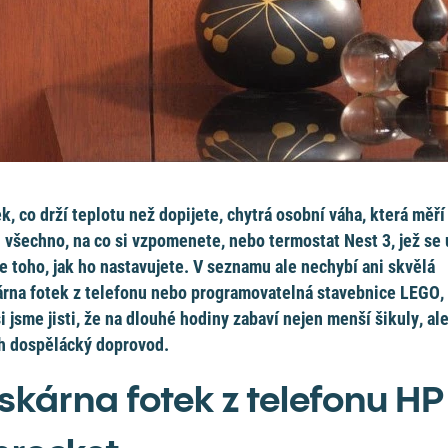
k, co drží teplotu než dopijete, chytrá osobní váha, která měří
 všechno, na co si vzpomenete, nebo termostat Nest 3, jež se 
e toho, jak ho nastavujete. V seznamu ale nechybí ani skvělá
árna fotek z telefonu nebo programovatelná stavebnice LEGO,
si jsme jisti, že na dlouhé hodiny zabaví nejen menší šikuly, ale
ch dospělácký doprovod.
iskárna fotek z telefonu HP