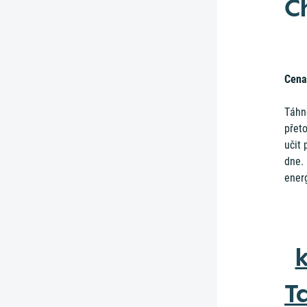
C
Cena
Táhn
přeto
učit 
dne. 
energ
k
T