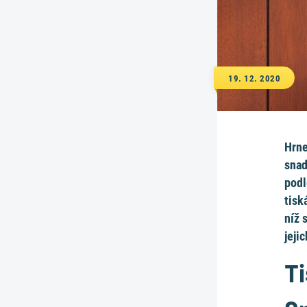
19. 12. 2020
Hrne
snad
podl
tisk
níž 
jeji
T