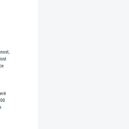
t
čnost,
dost
ce
teré
400
e