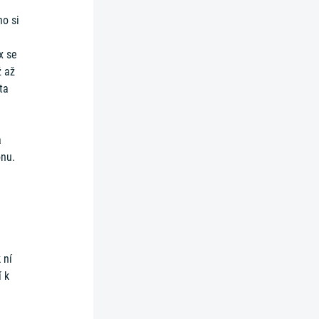
no si
x se
ž až
ta
a
onu.
 ní
 k