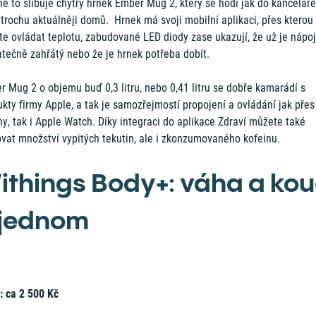
ě to slibuje chytrý hrnek Ember Mug 2, který se hodí jak do kanceláře
 trochu aktuálněji domů. Hrnek má svoji mobilní aplikaci, přes kterou
e ovládat teplotu, zabudované LED diody zase ukazují, že už je nápoj
tečně zahřátý nebo že je hrnek potřeba dobít.
 Mug 2 o objemu buď 0,3 litru, nebo 0,41 litru se dobře kamarádí s
kty firmy Apple, a tak je samozřejmostí propojení a ovládání jak přes
y, tak i Apple Watch. Díky integraci do aplikace Zdraví můžete také
ovat množství vypitých tekutin, ale i zkonzumovaného kofeinu.
ithings Body+: váha a kou
 jednom
: ca 2 500 Kč