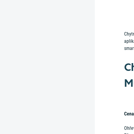
Chytr
aplik
smar
C
M
Cena
Ohřev