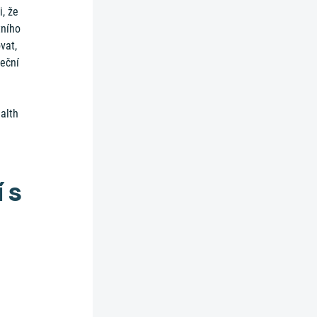
i, že
tního
vat,
deční
alth
 s