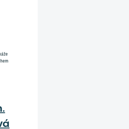
okáže
během
n.
vá