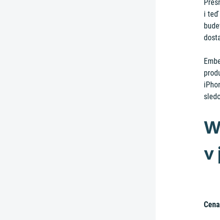
Přesn
i teď
budet
dosta
Ember
produ
iPhon
sled
W
v
Cena