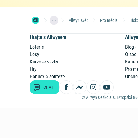
Allwyn svět
Pro média
Tisk
Hrajte s Allwynem
Allwy
Loterie
Blog -
Losy
O spol
Kurzové sázky
Kariér
Hry
Pro m
Bonusy a soutěže
Obcho
CHAT
© Allwyn Česko a.s. Evropská 86