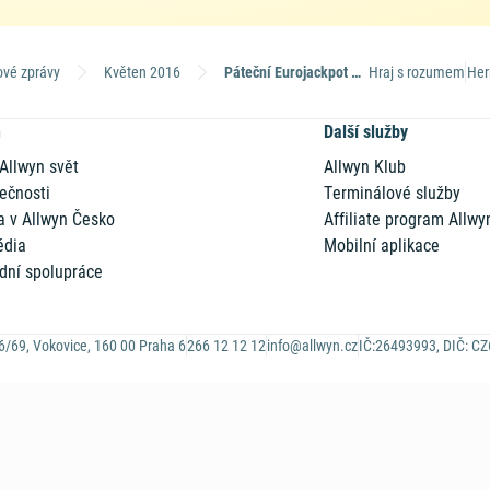
ové zprávy
Květen 2016
Páteční Eurojackpot - výhra ve druhém pořadí
Hraj s rozumem
Her
n
Další služby
 Allwyn svět
Allwyn Klub
ečnosti
Terminálové služby
a v Allwyn Česko
Affiliate program Allwy
édia
Mobilní aplikace
dní spolupráce
6/69, Vokovice, 160 00 Praha 6
266 12 12 12
info@allwyn.cz
IČ:26493993, DIČ: C