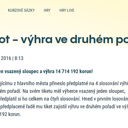
KURZOVÉ SÁZKY
HRY
HRY LIVE
ot - výhra ve druhém p
. 2016 | 8:13
n vsazený sloupec a výhra 14 714 192 korun!
jícímu z hlavního města přineslo předplatné na 4 slosování výh
ém pořadí. Na svém tiketu měl výherce vsazený jeden sloupec,
předplatil si ho celkem na čtyři slosování. Hned v prvním losován
 předplacené řadě mu tiket zajistil výhru ve druhém pořadí ve vý
192 korun.