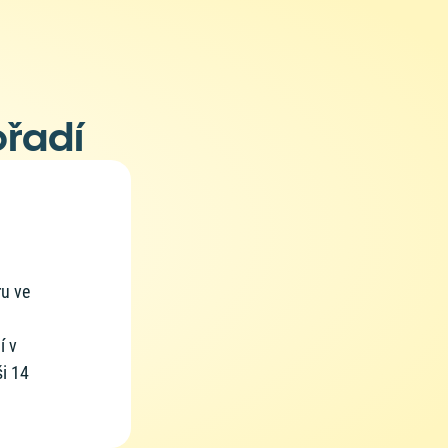
ořadí
ru ve
í v
ši 14