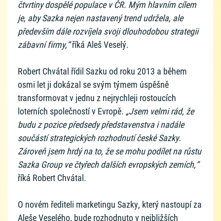
čtvrtiny dospělé populace v ČR. Mým hlavním cílem
je, aby Sazka nejen nastavený trend udržela, ale
především dále rozvíjela svoji dlouhodobou strategii
zábavní firmy,“
říká Aleš Veselý.
Robert Chvátal řídil Sazku od roku 2013 a během
osmi let ji dokázal se svým týmem úspěšně
transformovat v jednu z nejrychleji rostoucích
loterních společností v Evropě.
„Jsem velmi rád, že
budu z pozice předsedy představenstva i nadále
součástí strategických rozhodnutí české Sazky.
Zároveň jsem hrdý na to, že se mohu podílet na růstu
Sazka Group ve čtyřech dalších evropských zemích,“
říká Robert Chvátal.
O novém řediteli marketingu Sazky, který nastoupí za
Aleše Veselého, bude rozhodnuto v nejbližších