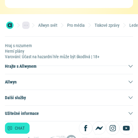
Allwyn svět
Pro média
Tiskové zprávy
Lede
Hraj s rozumem
Herní plány
Varování: Účast na hazardní hře může být škodlivá | 18+
Hrajte s Allwynem
Allwyn
Další služby
Užitečné informace
CHAT