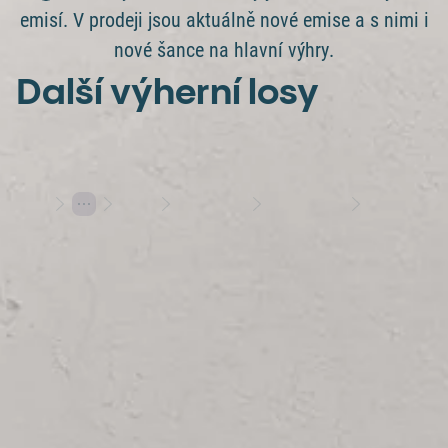
emisí. V prodeji jsou aktuálně nové emise a s nimi i
nové šance na hlavní výhry.
Další výherní losy
Losy
Stírací losy
Výherní losy
Za 100 Kč multimilionářem
Hraj s rozumem
Herní plány
Varování: Účast na hazardní hře může být škodlivá | 18+
Hrajte s Allwynem
Allwyn
Další služby