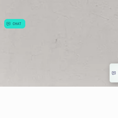
Užitečné informace
CHAT
© Allwyn Česko a.s. Evropská 866/69, Vokovice, 160 00 Praha 6
266 12 12 12
info@allwyn.cz
IČ:26493993, DIČ: CZ699003312
Mapa stránek
Extranet