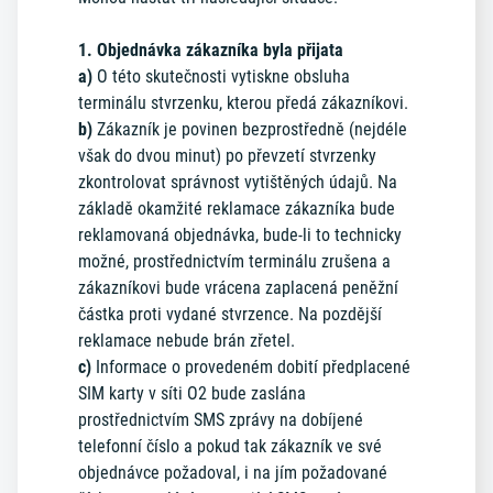
1. Objednávka zákazníka byla přijata
a)
O této skutečnosti vytiskne obsluha
terminálu stvrzenku, kterou předá zákazníkovi.
b)
Zákazník je povinen bezprostředně (nejdéle
však do dvou minut) po převzetí stvrzenky
zkontrolovat správnost vytištěných údajů. Na
základě okamžité reklamace zákazníka bude
reklamovaná objednávka, bude-li to technicky
možné, prostřednictvím terminálu zrušena a
zákazníkovi bude vrácena zaplacená peněžní
částka proti vydané stvrzence. Na pozdější
reklamace nebude brán zřetel.
c)
Informace o provedeném dobití předplacené
SIM karty v síti O2 bude zaslána
prostřednictvím SMS zprávy na dobíjené
telefonní číslo a pokud tak zákazník ve své
objednávce požadoval, i na jím požadované