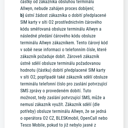
částky od zákazníka obsluhou terminálu
Allwyn, nebude zahájen proces dobíjení;
b)
ústní žádost zákazníka o dobití předplacené
SIM karty v síti O2 prostřednictvím čárového
kódu směřovaná obsluze terminálu Allwyn a
následné předání čárového kódu obsluze
terminálu Allwyn zákazníkem. Tento čárový kód
v sobě nese informaci o telefonním čísle, které
zákazník požaduje dobít. Zároveň zákazník
ústně sdělí obsluze terminálu požadovanou
hodnotu (částku) dobití předplacené SIM karty
v síti O2, popřípadě také zákazník sdělí obsluze
terminálu telefonní číslo pro zaslání potvrzující
SMS zprávy o provedeném dobití. Tuto
možnost, tedy zaslání potvrzující SMS, může a
nemusí zákazník využít. Zákazník sdělí (dle
potřeby) obsluze terminálu Allwyn, že se jedná
o operátora O2 CZ, BLESKmobil, OpenCall nebo
Tesco Mobile, pokud to již nebylo jasné z