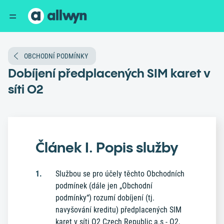
OBCHODNÍ PODMÍNKY
Dobíjení předplacených SIM karet v
síti O2
Článek I. Popis služby
Službou se pro účely těchto Obchodních
podmínek (dále jen „Obchodní
podmínky“) rozumí dobíjení (tj.
navyšování kreditu) předplacených SIM
karet v síti O2 Czech Republic a.s - O2,