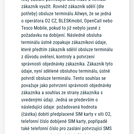
zákazník využít. Rovněž zákazník sdělí (dle
potřeby) obsluze terminálu Allwyn, že se jedná
o operátora O2 CZ, BLESKmobil, OpenCall nebo
Tesco Mobile, pokud to již nebylo jasné z
požadavku na dobíjení. Následně obsluha
terminálu ústně zopakuje zákazníkovi údaje,
které předtím zákazník sdělil obsluze terminálu
z důvodu ověření, kontroly a potvrzení
správnosti objednávky zákazníka. Zákazník tyto
údaje, nyní sdělené obsluhou terminálu, ústně
potvrdí obsluze terminálu. Tento souhlas se
považuje jako potvrzení správnosti objednávky
zákazníka a souhlas ze strany zákazníka s
uvedenými údaji. Jedná se především o
následující údaje: požadovaná hodnota
(částka) dobití předplacené SIM karty v síti O2,
telefonní číslo dobíjené SIM karty, popřípadě
také telefonní číslo pro zaslání potvrzující SMS