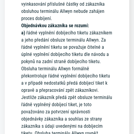
vyinkasování příslušné částky od zákazníka
obsluhou terminálu Allwyn nebude zahájen
proces dobíjení.
Objednávkou zákazníka se rozumí:
a)
řádné vyplnění dobíjecího tiketu zákazníkem
a jeho předání obsluze terminálu Allwyn. Za
řádné vyplnění tiketu se považuje čitelné a
úplné vyplnění dobíjecího tiketu dle návodu a
pokynů na zadní straně dobíjecího tiketu.
Obsluha terminálu Allwyn formálně
překontroluje řádné vyplnění dobíjecího tiketu
a v případě nedostatků předá dobíjecí tiket k
opravě a přepracování zpět zákazníkovi.
Jestliže zákazník předá zpět obsluze terminálu
řádně vyplněný dobíjecí tiket, je toto
považováno za potvrzení správnosti
objednávky zákazníka a souhlas ze strany
zákazníka s údaji uvedenými na dobíjecím
tiketu. Obsluha terminálu Allwyn rovněž