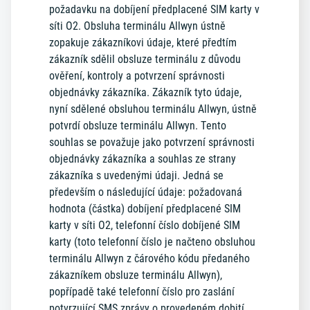
požadavku na dobíjení předplacené SIM karty v
síti O2. Obsluha terminálu Allwyn ústně
zopakuje zákazníkovi údaje, které předtím
zákazník sdělil obsluze terminálu z důvodu
ověření, kontroly a potvrzení správnosti
objednávky zákazníka. Zákazník tyto údaje,
nyní sdělené obsluhou terminálu Allwyn, ústně
potvrdí obsluze terminálu Allwyn. Tento
souhlas se považuje jako potvrzení správnosti
objednávky zákazníka a souhlas ze strany
zákazníka s uvedenými údaji. Jedná se
především o následující údaje: požadovaná
hodnota (částka) dobíjení předplacené SIM
karty v síti O2, telefonní číslo dobíjené SIM
karty (toto telefonní číslo je načteno obsluhou
terminálu Allwyn z čárového kódu předaného
zákazníkem obsluze terminálu Allwyn),
popřípadě také telefonní číslo pro zaslání
potvrzující SMS zprávy o provedeném dobití.