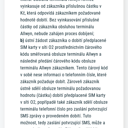
vyinkasuje od zákazníka příslušnou částku v
Kč, která odpovídá zákazníkem požadované
hodnotě dobití. Bez vyinkasování příslušné
částky od zákazníka obsluhou terminálu
Allwyn, nebude zahájen proces dobíjení;
b)
ústní žádost zákazníka o dobití předplacené
SIM karty v síti O2 prostřednictvím čárového
kódu směřovaná obsluze terminálu Allwyn a
následné předání čárového kódu obsluze
terminálu Allwyn zákazníkem. Tento čárový kód
v sobě nese informaci o telefonním čísle, které
zákazník požaduje dobít. Zároveň zákazník
ústně sdělí obsluze terminálu požadovanou
hodnotu (částku) dobití předplacené SIM karty
v síti O2, popřípadě také zákazník sdělí obsluze
terminálu telefonní číslo pro zaslání potvrzující
SMS zprávy o provedeném dobití. Tuto
možnost, tedy zaslání potvrzující SMS, může a