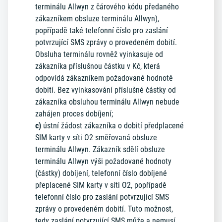
terminálu Allwyn z čárového kódu předaného
zákazníkem obsluze terminálu Allwyn),
popřípadě také telefonní číslo pro zaslání
potvrzující SMS zprávy o provedeném dobití.
Obsluha terminálu rovněž vyinkasuje od
zákazníka příslušnou částku v Kč, která
odpovídá zákazníkem požadované hodnotě
dobití. Bez vyinkasování příslušné částky od
zákazníka obsluhou terminálu Allwyn nebude
zahájen proces dobíjení;
c)
ústní žádost zákazníka o dobití předplacené
SIM karty v síti O2 směřovaná obsluze
terminálu Allwyn. Zákazník sdělí obsluze
terminálu Allwyn výši požadované hodnoty
(částky) dobíjení, telefonní číslo dobíjené
přeplacené SIM karty v síti O2, popřípadě
telefonní číslo pro zaslání potvrzující SMS
zprávy o provedeném dobití. Tuto možnost,
tedy zaslání potvrzující SMS může a nemusí