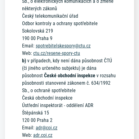
Sb., o elektronických komunikacích a o změně
některých zákonů
Český telekomunikační úřad
Odbor kontroly a ochrany spotřebitele
Sokolovská 219
190 00 Praha 9
Email:
spotrebitelskespory@ctu.cz
Web:
ctu.cz/resene-spory-ctu
b)
v případech, kdy není dána působnost ČTÚ
(či jiného určeného subjektu) je dána
působnost
České obchodní inspekce
v rozsahu
působnosti stanovené zákonem č. 634/1992
Sb., o ochraně spotřebitele
Česká obchodní inspekce
Ústřední inspektorát - oddělení ADR
Štěpánská 15
120 00 Praha 2
Email:
adr@coi.cz
Web:
adr.coi.cz