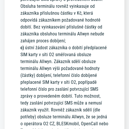
Obsluha terminálu rovněž vyinkasuje od
zákazníka příslušnou částku v Kč, která
odpovídá zákazníkem požadované hodnotě
dobití. Bez vyinkasování příslušné částky od
zákazníka obsluhou terminálu Allwyn nebude
zahájen proces dobíjení;
c)
ústní žádost zákazníka o dobití předplacené
SIM karty v síti O2 směřovaná obsluze
terminálu Allwyn. Zákazník sdělí obsluze
terminálu Allwyn výši požadované hodnoty
(částky) dobíjení, telefonní číslo dobíjené
přeplacené SIM karty v síti O2, popřípadě
telefonní číslo pro zaslání potvrzující SMS
zprávy o provedeném dobití. Tuto možnost,
tedy zaslání potvrzující SMS může a nemusí
zákazník využít. Rovněž zákazník sdělí (dle
potřeby) obsluze terminálu Allwyn, že se jedná
o operátora O2 CZ, BLESKmobil, OpenCall nebo