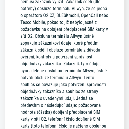
nemusí zákazník využít. Zákazník sdělí (dle
potřeby) obsluze terminálu Allwyn, že se jedná
o operátora O2 CZ, BLESKmobil, OpenCall nebo
Tesco Mobile, pokud to již nebylo jasné z
požadavku na dobíjení předplacené SIM karty v
síti O2. Obsluha terminálu Allwyn ústně
zopakuje zákazníkovi údaje, které předtím
zákazník sdělil obsluze terminálu z důvodu
ověření, kontroly a potvrzení správnosti
objednávky zákazníka. Zákazník tyto údaje,
nyní sdělené obsluhou terminálu Allwyn, ústně
potvrdí obsluze terminálu Allwyn. Tento
souhlas se považuje jako potvrzení správnosti
objednávky zákazníka a souhlas ze strany
zákazníka s uvedenými údaji. Jedná se
především o následující údaje: požadovaná
hodnota (částka) dobíjení předplacené SIM
karty v síti O2, telefonní číslo dobíjené SIM
karty (toto telefonní číslo je načteno obsluhou