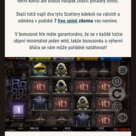
herní konto ale budou naopak značit pořádný boost.
Stačí totiž najít dva tyto Scattery kdekoli na válcích a
odměna v podobě
7
free spinů
zdarma
vás nemine.
V bonusové hře máte garantováno, že se v každé točce
objeví minimálně jeden wild, takže bonusovka a výherní
šňůra se vám může pořádně natáhnout!