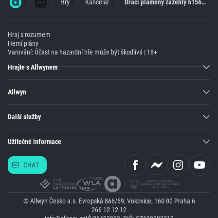
Hry
Kancelář
Dračí plameny zažehly 6156násobek sázky
Hraj s rozumem
Herní plány
Varování: Účast na hazardní hře může být škodlivá | 18+
Hrajte s Allwynem
Allwyn
Další služby
Užitečné informace
CHAT
© Allwyn Česko a.s. Evropská 866/69, Vokovice, 160 00 Praha 6
266 12 12 12