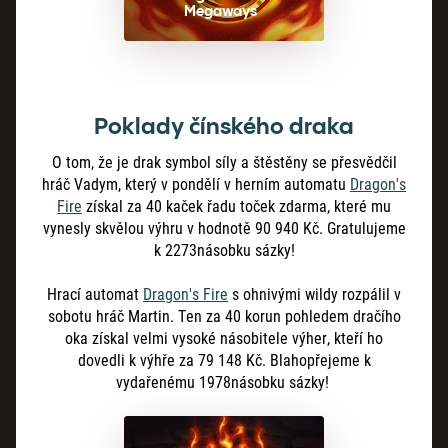
Megaways
Poklady čínského draka
O tom, že je drak symbol síly a štěstěny se přesvědčil
hráč Vadym, který v pondělí v herním automatu
Dragon's
Fire
získal za 40 kaček řadu toček zdarma, které mu
vynesly skvělou výhru v hodnotě 90 940 Kč. Gratulujeme
k 2273násobku sázky!
Hrací automat
Dragon's Fire
s ohnivými wildy rozpálil v
sobotu hráč Martin. Ten za 40 korun pohledem dračího
oka získal velmi vysoké násobitele výher, kteří ho
dovedli k výhře za 79
148
Kč. Blahopřejeme k
vydařenému 1978násobku sázky!