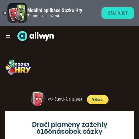
Mobilní aplikace Sazka Hry
STÁHNOUT
Zdarma ke stažení
PAN ČERVENÝ, 8. 2. 2024
Výherci
Dračí plameny zažehly
6156násobek sázky