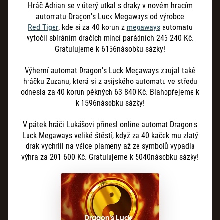
Hráč Adrian se v úterý utkal s draky v novém hracím
automatu Dragon's Luck Megaways od výrobce
Red
Tiger
, kde si za 40 korun z
megaways
automatu
vytočil sbíráním dračích mincí parádních 246
240
Kč.
Gratulujeme k 6156násobku sázky!
Výherní automat Dragon's Luck Megaways zaujal také
hráčku Zuzanu, která si z asijského automatu ve středu
odnesla za 40
korun pěkných 63
840
Kč. Blahopřejeme k
k 1596násobku sázky!
V pátek hráči Lukášovi přinesl online automat Dragon's
Luck Megaways veliké štěstí, když za 40
kaček mu zlatý
drak vychrlil na válce plameny až ze symbolů vypadla
výhra za 201
600
Kč. Gratulujeme k 5040násobku sázky!
Dragon's Luck