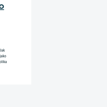
 o
 Jak
 jako
olika