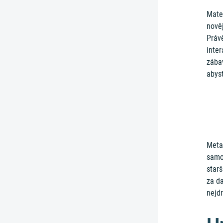
Mate
nověj
Práv
inter
zába
abyst
Meta
samos
starš
za da
nejdr