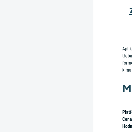
Aplik
třeb
formo
k mat
M
Plat
Cena
Hodn