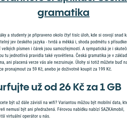
gramatika
áky a studenty je připraveno okolo čtyř tisíc úloh, kde si osvojí snad 
telný jev českého jazyka - tvrdá a měkká i, shoda podmětu s přísudke
 velkých písmen i čárek jsou samozřejmostí. A sympatická je i skuteč
ou tu jednotlivá pravidla také vysvětlena. Česká gramatika je v zákla
a, ani placená verze vás ale nezruinuje. Úlohy si totiž můžete buď na
ce pronajmout za 59 Kč, anebo je doživotně koupit za 199 Kč.
rfujte už od 26 Kč za 1 GB
ete být už dále závislí na wifi? Variantou můžou být mobilní data, kt
veň nemusí být ani předražená. Férovou nabídku nabízí SAZKAmobil,
tší virtuální operátor u nás.