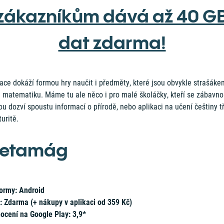
zákazníkům dává až 40 G
dat zdarma!
ace dokáží formou hry naučit i předměty, které jsou obvykle strašáke
a matematiku. Máme tu ale něco i pro malé školáčky, kteří se zábavn
u dozví spoustu informací o přírodě, nebo aplikaci na učení češtiny t
uritě.
etamág
formy: Android
: Zdarma (+ nákupy v aplikaci od 359 Kč)
ocení na Google Play: 3,9*