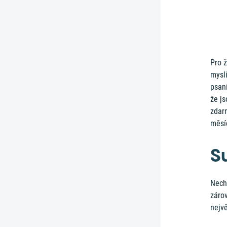
Pro ž
mysli
psaní
že js
zdarm
měsí
Su
Nechc
záro
nejvě