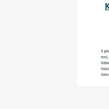
K
S pře
noví,
Odmě
tisíc
inte