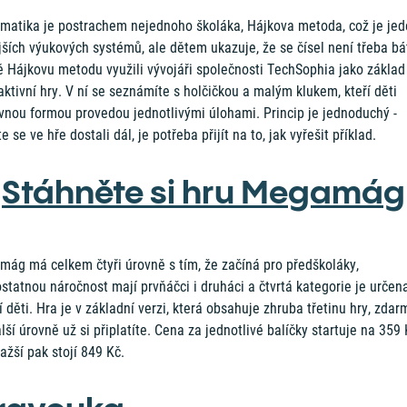
matika je postrachem nejednoho školáka, Hájkova metoda, což je jed
ších výukových systémů, ale dětem ukazuje, že se čísel není třeba bá
ě Hájkovu metodu využili vývojáři společnosti TechSophia jako základ
aktivní hry. V ní se seznámíte s holčičkou a malým klukem, kteří děti
vnou formou provedou jednotlivými úlohami. Princip je jednoduchý -
e se ve hře dostali dál, je potřeba přijít na to, jak vyřešit příklad.
Stáhněte si hru Megamág
mág má celkem čtyři úrovně s tím, že začíná pro předškoláky,
tatnou náročnost mají prvňáčci i druháci a čtvrtá kategorie je určen
í děti. Hra je v základní verzi, která obsahuje zhruba třetinu hry, zdar
lší úrovně už si připlatíte. Cena za jednotlivé balíčky startuje na 359 
ažší pak stojí 849 Kč.