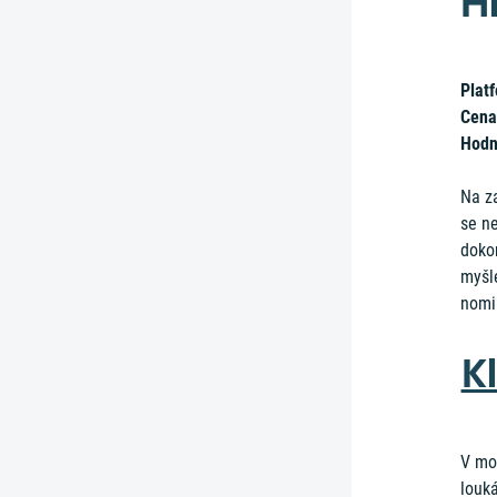
H
Plat
Cena
Hodn
Na z
se ne
doko
myšle
nomi
K
V mob
louká