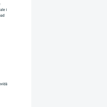
e
ale i
nad
ovídá