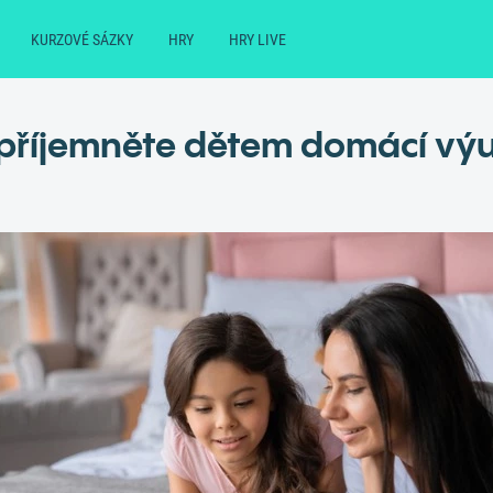
KURZOVÉ SÁZKY
HRY
HRY LIVE
Zpříjemněte dětem domácí výu