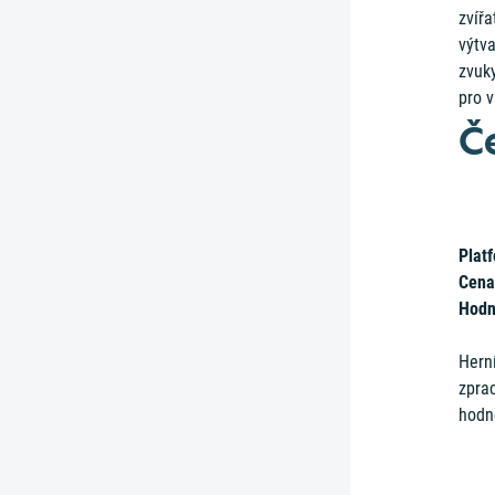
zvířa
výtva
zvuky
pro v
Č
Plat
Cena
Hodn
Herní
zpra
hodn