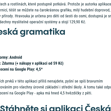
tech a rostlinách, které postupně potkává. Protože je autorka aplikac
rnicí, těšit se můžete na čarokrásnou grafiku, milý hudební doprovod, 
 přírody. Hravouka je určena pro děti od šesti do osmi, dostupná je s
šechny myslitelné operační systémy a stojí 129,90 Kč.
eská gramatika
formy: Android
: Zdarma (+ nákupy v aplikaci od 59 Kč)
ocení na Google Play: 4,5*
ch prvků v této aplikaci příliš nenajdete, pyšní se spíš bravurním
cováním pro všechny úrovně základní i střední školy. A tomu také odp
ocení na Google Play - apka má hned 4,5 hvězdičky z pěti.
Stáhněte si aplikaci Česká