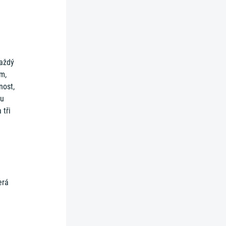
každý
m,
nost,
du
 tři
erá