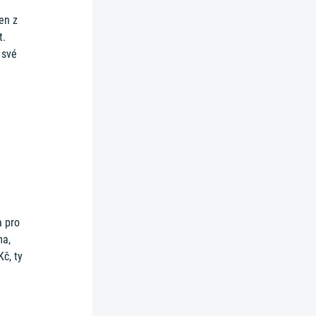
en z
t.
 své
a pro
ma,
Kč, ty