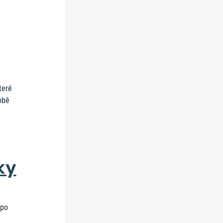
teré
obě
ky
 po