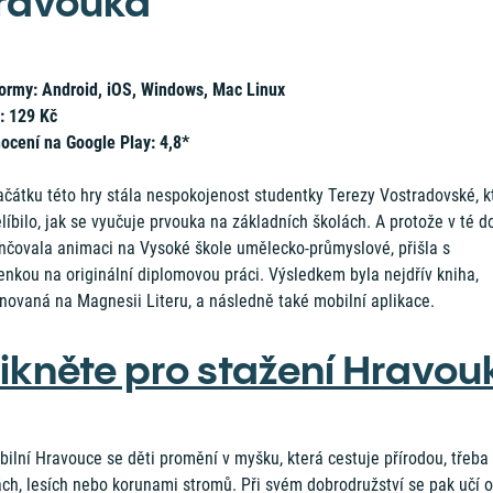
ravouka
formy: Android, iOS, Windows, Mac Linux
: 129 Kč
ocení na Google Play: 4,8*
ačátku této hry stála nespokojenost studentky Terezy Vostradovské, k
líbilo, jak se vyučuje prvouka na základních školách. A protože v té d
nčovala animaci na Vysoké škole umělecko-průmyslové, přišla s
nkou na originální diplomovou práci. Výsledkem byla nejdřív kniha,
novaná na Magnesii Literu, a následně také mobilní aplikace.
likněte pro stažení Hravou
ilní Hravouce se děti promění v myšku, která cestuje přírodou, třeba
ch, lesích nebo korunami stromů. Při svém dobrodružství se pak učí o