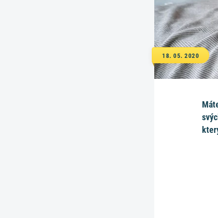
18. 05. 2020
Máte
svýc
kter