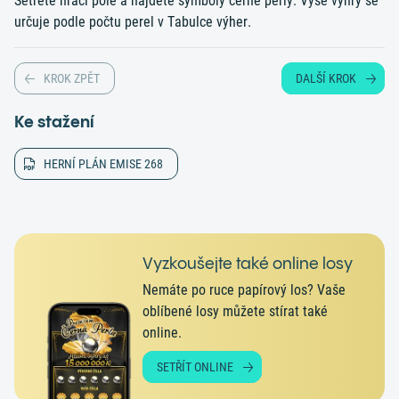
Setřete hrací pole a najděte symboly černé perly. Výše výhry se
určuje podle počtu perel v Tabulce výher.
KROK ZPĚT
DALŠÍ KROK
Ke stažení
HERNÍ PLÁN EMISE 268
Vyzkoušejte také online losy
Nemáte po ruce papírový los? Vaše
oblíbené losy můžete stírat také
online.
SETŘÍT ONLINE