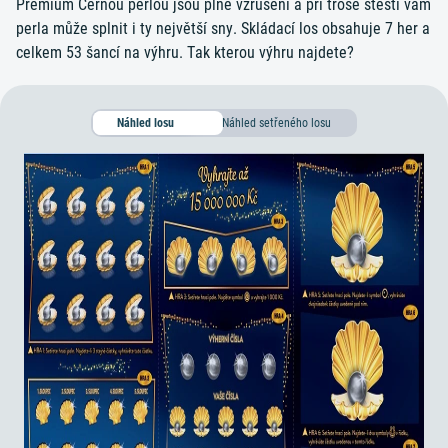
Premium Černou perlou jsou plné vzrušení a při troše štěstí vám
perla může splnit i ty největší sny. Skládací los obsahuje 7 her a
celkem 53 šancí na výhru. Tak kterou výhru najdete?
Náhled setřeného losu