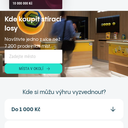
10 000 000 Kč
Kde koupit stírací
losy
Navštivte jedno z více než
7 200 prodejních míst.
MÍSTA V OKOLÍ
Kde si můžu výhru vyzvednout?
Do 1 000 Kč