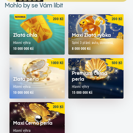
Mohlo by se Vám líbit
200
Kč
200
Kč
Zlatá cihla
Maxi Zlatá rybka
Hlavní výhra
Splní 3 přání: auto, dovolená,
10 000 000 Kč
8 000 000 Kč
1000
Kč
500
Kč
Premium Černá
Zlatá perla
perla
Hlavní výhra
Hlavní výhry
10 000 000 Kč
15 000 000 Kč
200
Kč
Maxi Černá perla
Hlavní výhra