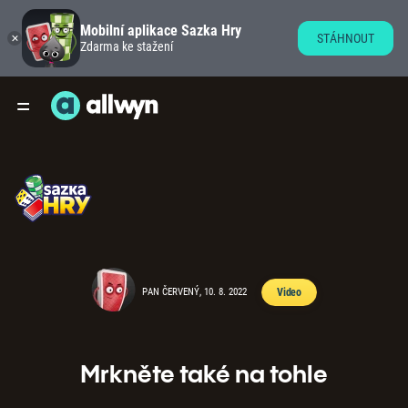
Mobilní aplikace Sazka Hry
STÁHNOUT
Zdarma ke stažení
PAN ČERVENÝ, 10. 8. 2022
Video
Mrkněte také na tohle