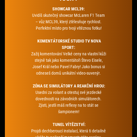
SHOWCAR MCL39:
Uvidíš skutečný showcar McLaren F1 Team
– vůz MCL39, který ztělesňuje rychlost.
Perfektní místo pro tvoji vítěznou fotku!
KOMENTÁTORSKÉ STUDIO TV NOVA
SPORT:
Zažij komentování Velké ceny na vlastní kůži
stejně tak jako komentátoři Števo Eisele,
Josef Král nebo Pavel Fabry! Jako bonus si
odneseš domů unikátní video-suvenýr.
ZÓNA SE SIMULÁTORY A REAKČNÍ HROU:
Usedni za volant a otestuj své jezdecké
dovednosti na závodních simulátorech.
Zjisti, jestli máš reflexy na to stát se
šampionem!
TUNEL VÍTĚZSTVÍ:
Projdi dechberoucí instalací, která ti detailně