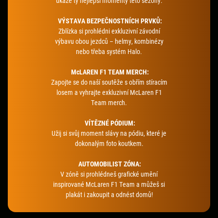
ukáže ty nejlepší momenty této sezóny.
VÝSTAVA BEZPEČNOSTNÍCH PRVKŮ:
Zblízka si prohlédni exkluzivní závodní
výbavu obou jezdců – helmy, kombinézy
nebo třeba systém Halo.
McLAREN F1 TEAM MERCH:
Zapojte se do naší soutěže s obřím stíracím
losem a vyhrajte exkluzivní McLaren F1
Team merch.
VÍTĚZNÉ PÓDIUM:
Užij si svůj moment slávy na pódiu, které je
dokonalým foto koutkem.
AUTOMOBILIST ZÓNA:
V zóně si prohlédneš grafické umění
inspirované McLaren F1 Team a můžeš si
plakát i zakoupit a odnést domů!