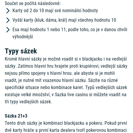
Součet se počítá následovně:
Karty od 2 do 10 mají své nominální hodnoty
Vyšší karty (kluk, dáma, král) mají všechny hodnotu 10
Esa mají hodnotu 1 nebo 11, podle toho, co je v danou chvíli
výhodnější
Typy sázek
Kromě hlavní sázky je možné vsadit si v blackjacku i na vedlejší
sázky. Zatímco hlavní hru hrajete proti krupiérovi, vedlejší sázky
nejsou přímo spojeny s hlavní hrou. ale abyste si je mohli
vsadit, je nutné mít vsazenou hlavní sázku. Sázíte na různé
specifické situace nebo kombinace karet. Typů vedlejších sázek
existuje velké množství, v Sazka live casinu si můžete vsadit na
tři typy vedlejších sázek.
Sázka 21+3
Tento druh sázky je kombinací blackjacku a pokeru. Pokud první
dvě karty hráče a první karta dealera tvoří pokerovou kombinaci