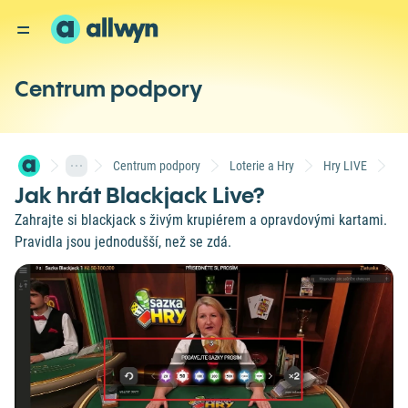
Centrum podpory
Centrum podpory
Loterie a Hry
Hry LIVE
Ja
Jak hrát Blackjack Live?
Zahrajte si blackjack s živým krupiérem a opravdovými kartami.
Pravidla jsou jednodušší, než se zdá.