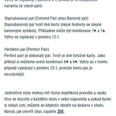
varianta ze všech párů.
Stejnobarevný pár
(Colored Pair alias Barevný pár)
Stejnobarevný pár tvoří dvě karty stejné hodnoty se stejně
barevnými symboly. Příkladem může být kombinace 7♥ a 7♠.
Výhry se vyplácejí v poměru 12:1.
Perfektní pár
(Perfect Pair)
Perfect pair je dokonalý pár. Tvoří je dvě totožné karty. Jako
příklad si můžeme uvést kombinaci 6♥ a 6♥. Výhry se v tomto
případě vyplácejí v poměru 25:1, protože tento pár je
nevzácnější.
Jednotlivé stoly mohou mít různá doplňková pravidla a sázky.
Více se dozvíte u každého stolu v sekci nápověda a pokud byste
si nebyli jistí, můžete se kdykoliv obrátit na dealera v chatu.
Návod, jak otevřít chat, najdete
ZDE
.