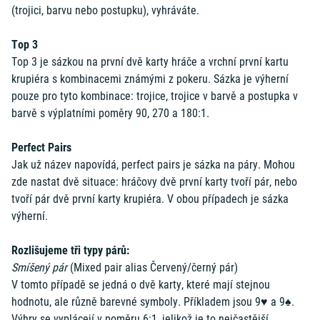
(trojici, barvu nebo postupku), vyhráváte.
Top 3
Top 3 je sázkou na první dvě karty hráče a vrchní první kartu
krupiéra s kombinacemi známými z pokeru. Sázka je výherní
pouze pro tyto kombinace: trojice, trojice v barvě a postupka v
barvě s výplatními poměry 90, 270 a 180:1.
Perfect Pairs
Jak už název napovídá, perfect pairs je sázka na páry. Mohou
zde nastat dvě situace: hráčovy dvě první karty tvoří pár, nebo
tvoří pár dvě první karty krupiéra. V obou případech je sázka
výherní.
Rozlišujeme tři typy párů:
Smíšený pár
(Mixed pair alias Červený/černý pár)
V tomto případě se jedná o dvě karty, které mají stejnou
hodnotu, ale různě barevné symboly. Příkladem jsou 9♥ a 9♠.
Výhry se vyplácejí v poměru 6:1, jelikož je to nejčastější