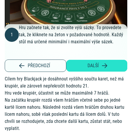
Hru začnete tak, že si zvolíte výši sázky. To provedete
1
tak, že kliknete na žeton v požadované hodnotě. Každý
stůl má určené minimální i maximální výše sázek.
PŘEDCHOZÍ
DALŠÍ
Cílem hry Blackjack je dosáhnout vyššího součtu karet, než má
krupiér, ale zároveň nepřekročit hodnotu 21.
Hru vede krupiér, účastnit se může maximálně 7 hráčů.
Na začátku krupiér rozdá všem hráčům včetně sebe po jedné
kartě lícem nahoru. Následně rozdá všem hráčům druhou kartu
lícem nahoru, sobě však poslední kartu dá lícem dolů. V tuto
chvíli se rozhodujete, zda chcete další kartu, zůstat stát, nebo
vyplatit.