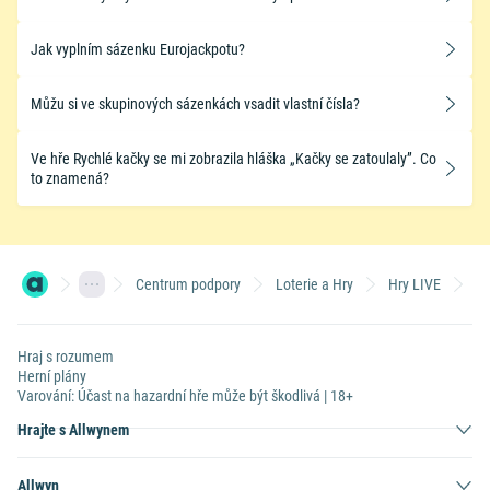
Jak vyplním sázenku Eurojackpotu?
Můžu si ve skupinových sázenkách vsadit vlastní čísla?
Ve hře Rychlé kačky se mi zobrazila hláška „Kačky se zatoulaly”. Co
to znamená?
Centrum podpory
Loterie a Hry
Hry LIVE
Ja
Hraj s rozumem
Herní plány
Varování: Účast na hazardní hře může být škodlivá | 18+
Hrajte s Allwynem
Allwyn