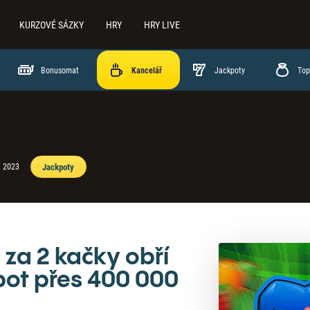
KURZOVÉ SÁZKY
HRY
HRY LIVE
Bonusomat
Jackpoty
Top
Jackpoty
. 2023
l za 2 kačky obří
pot přes 400 000