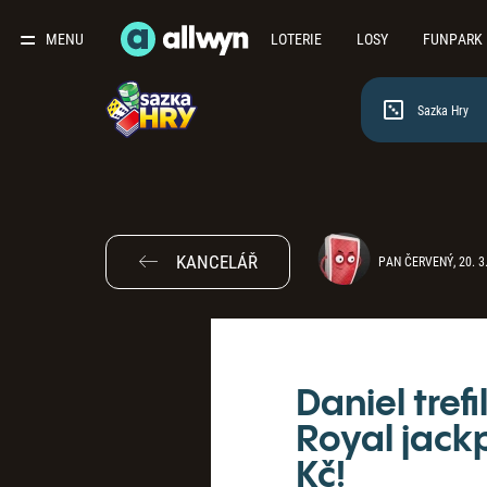
MENU
LOTERIE
LOSY
FUNPARK
Sazka Hry
KANCELÁŘ
PAN ČERVENÝ, 20. 3
Daniel trefi
Royal jack
Kč!