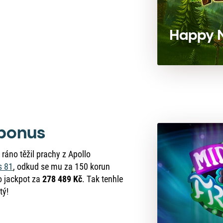
Happy 
bonus
 ráno těžil prachy z Apollo
s 81
, odkud se mu za 150 korun
lo jackpot za
278 489 Kč
. Tak tenhle
tý!