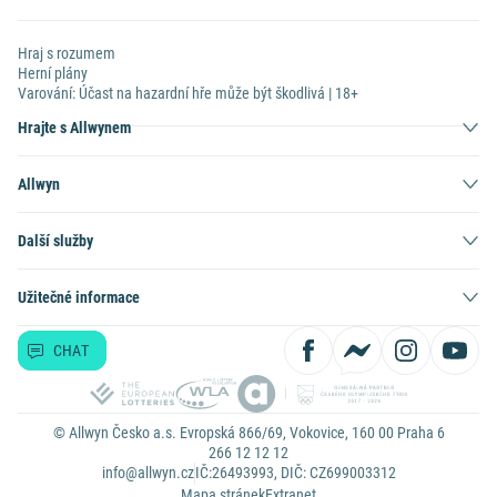
Hraj s rozumem
Herní plány
Varování: Účast na hazardní hře může být škodlivá | 18+
Hrajte s Allwynem
Allwyn
Další služby
Užitečné informace
CHAT
© Allwyn Česko a.s. Evropská 866/69, Vokovice, 160 00 Praha 6
266 12 12 12
info@allwyn.cz
IČ:26493993, DIČ: CZ699003312
Mapa stránek
Extranet