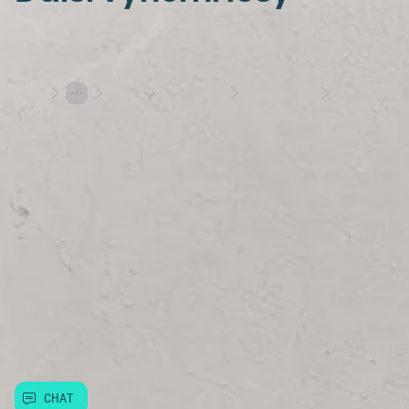
Losy
Stírací losy
Výherní losy
Černá perla: Plánování místo snění
Hraj s rozumem
Herní plány
Varování: Účast na hazardní hře může být škodlivá | 18+
Hrajte s Allwynem
Allwyn
Další služby
Užitečné informace
CHAT