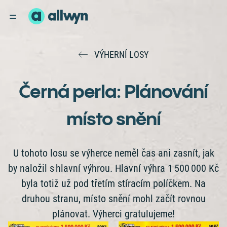
VÝHERNÍ LOSY
Černá perla: Plánování
místo snění
U tohoto losu se výherce neměl čas ani zasnít, jak
by naložil s hlavní výhrou. Hlavní výhra 1 500 000 Kč
byla totiž už pod třetím stíracím políčkem. Na
druhou stranu, místo snění mohl začít rovnou
plánovat. Výherci gratulujeme!