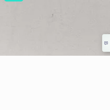
© Allwyn Česko a.s. Evropská 866/69, Vokovice, 160 00 Praha 6
266 12 12 12
info@allwyn.cz
IČ:26493993, DIČ: CZ699003312
Mapa stránek
Extranet