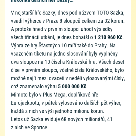
V nejstarší hře Sazky, dnes pod názvem TOTO Sazka,
vsadil výherce v Praze 8 sloupců celkem za 32 korun.
A protože hned v prvním sloupci uhodl výsledky
všech třinácti utkání, je dnes bohatší o
1 210 960 Kč
.
Výhra ze hry Šťastných 10 míří také do Prahy. Na
vsazeném tiketu na jedno slosování byly vyplněny
dva sloupce na 10 čísel a Královská hra. Všech deset
čísel v prvním sloupci, včetně čísla Královského, bylo
možné najít mezi dvaceti v neděli vylosovanými čísly,
což znamenalo výhru
5 000 000 Kč
.
Mimoto bylo v Plus Mega, doplňkové hře
Eurojackpotu, v pátek vylosováno dalších pět výher,
každá z nich ve výši jednoho milionu korun.
Letos už Sazka eviduje 68 nových milionářů, 41
z nich ve Sportce.