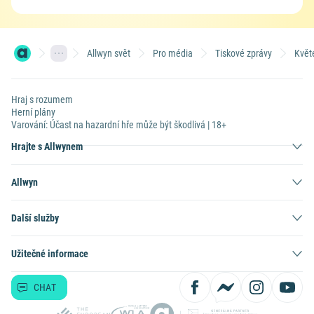
Allwyn svět
Pro média
Tiskové zprávy
Květ
Hraj s rozumem
Herní plány
Varování: Účast na hazardní hře může být škodlivá | 18+
Hrajte s Allwynem
Allwyn
Další služby
Užitečné informace
CHAT