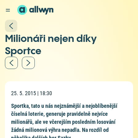
Milionáři nejen díky
Sportce
25. 5. 2015 | 18:30
Sportka, tato u nás nejznámější a nejoblíbenější
číselná loterie, generuje pravidelně nejvíce
milionářů, ale ve včerejším posledním losování
žádná milionová výhra nepadla. Na rozdíl od
několika dalších her Sazky…