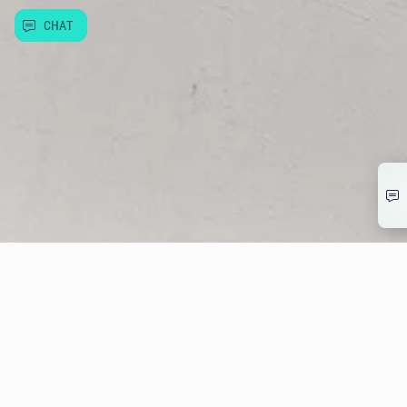
CHAT
© Allwyn Česko a.s. Evropská 866/69, Vokovice, 160 00 Praha 6
266 12 12 12
info@allwyn.cz
IČ:26493993, DIČ: CZ699003312
Mapa stránek
Extranet