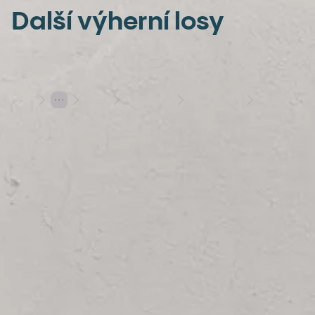
Další výherní losy
Losy
Stírací losy
Výherní losy
100 000 Kč měsíčně, není to SUPER?
Hraj s rozumem
Herní plány
Varování: Účast na hazardní hře může být škodlivá | 18+
Hrajte s Allwynem
Allwyn
Další služby
Užitečné informace