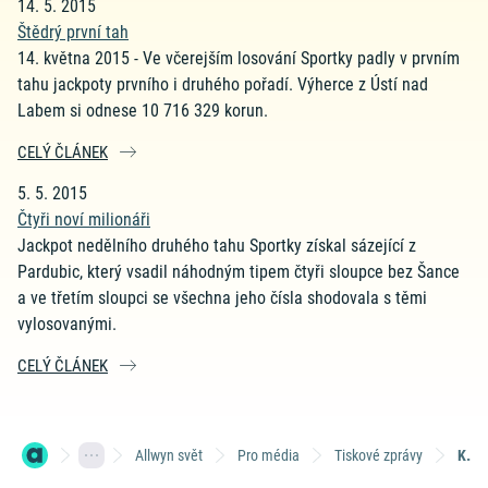
14. 5. 2015
Štědrý první tah
14. května 2015 - Ve včerejším losování Sportky padly v prvním
tahu jackpoty prvního i druhého pořadí. Výherce z Ústí nad
Labem si odnese 10 716 329 korun.
CELÝ ČLÁNEK
5. 5. 2015
Čtyři noví milionáři
Jackpot nedělního druhého tahu Sportky získal sázející z
Pardubic, který vsadil náhodným tipem čtyři sloupce bez Šance
a ve třetím sloupci se všechna jeho čísla shodovala s těmi
vylosovanými.
CELÝ ČLÁNEK
Allwyn svět
Pro média
Tiskové zprávy
Květen 2015