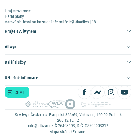
Hraj s rozumem
Herní plány
Varování: Účast na hazardní hře může být škodlivá | 18+
Hrajte s Allwynem
Allwyn
Další služby
Užitečné informace
CHAT
© Allwyn Česko a.s. Evropská 866/69, Vokovice, 160 00 Praha 6
266 12 12 12
info@allwyn.cz
IČ:26493993, DIČ: CZ699003312
Mapa stránek
Extranet