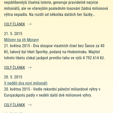
nejoblíbenější číselná loterie, generuje pravidelně nejvíce
milionářů, ale ve včerejším posledním losování žádná milionová
výhra nepadla. Na rozdíl od několika dalších her Sazky…
CELÝ ČLÁNEK
21. 5. 2015
Miliony na jih Moravy
21. května 2015 - Dva sloupce vlastních čísel bez Šance za 40
Kč, takový byl tiket Sportky, podaný na Hodonínsku. Majitel
tohoto tiketu získal jackpot prvního tahu ve výši 4 792 614 Kč.
CELÝ ČLÁNEK
20. 5. 2015
V neděli dva noví milionáři
20. května 2015 - Vedle rekordní páteční miliardové výhry v
Eurojackpotu padly v neděli další dvě milionové výhry.
CELÝ ČLÁNEK