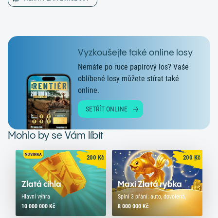
Vyzkoušejte také online losy
Nemáte po ruce papírový los? Vaše
oblíbené losy můžete stírat také
online.
SETŘÍT ONLINE
Mohlo by se Vám líbit
200
Kč
200
Kč
Zlatá cihla
Maxi Zlatá rybka
Hlavní výhra
Splní 3 přání: auto, dovolená,
10 000 000 Kč
8 000 000 Kč