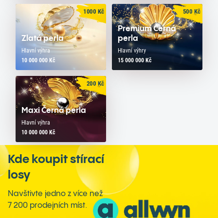
1000
Kč
500
Kč
Premium Černá
Zlatá perla
perla
Hlavní výhra
Hlavní výhry
10 000 000 Kč
15 000 000 Kč
200
Kč
Maxi Černá perla
Hlavní výhra
10 000 000 Kč
Kde koupit stírací
losy
Navštivte jedno z více než
7 200 prodejních míst.