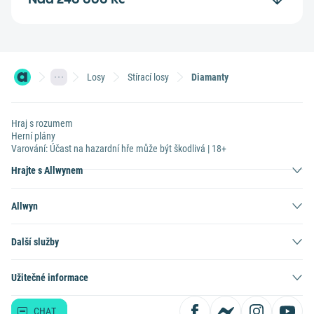
Losy
Stírací losy
Diamanty
Hraj s rozumem
Herní plány
Varování: Účast na hazardní hře může být škodlivá | 18+
Hrajte s Allwynem
Allwyn
Další služby
Užitečné informace
CHAT