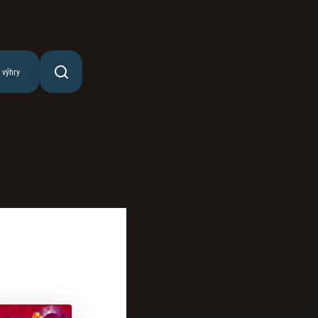
 výhry