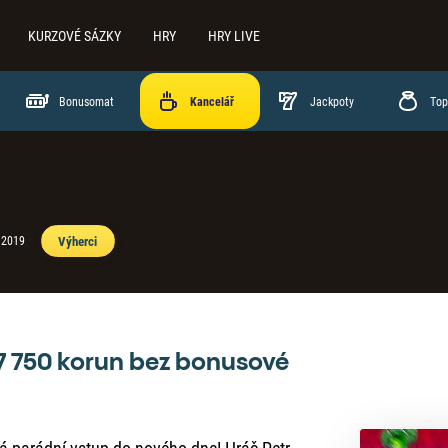
KURZOVÉ SÁZKY
HRY
HRY LIVE
Bonusomat
Jackpoty
Top
Výherci
 2019
7 750 korun bez bonusové