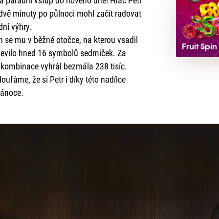
á parádní vstup do nového dne! Hráč Petr
dvě minuty po půlnoci mohl začít radovat
dní výhry.
in se mu v běžné otočce, na kterou vsadil
Fruit Spin
jevilo hned 16 symbolů sedmiček. Za
í kombinace vyhrál bezmála 238 tisíc.
oufáme, že si Petr i díky této nadílce
Vánoce.