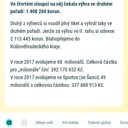
Ve čtvrtém sloupci na něj čekala výhra ve druhém
pořadí: 1 408 260 korun.
Druhý z výherců si vsadil plný tiket a vyhrál taky ve
druhém pořadí. Jenže za výhru ve II. tahu si odnese
2 113 445 korun. Blahopřejeme do
Královéhradeckého kraje.
V roce 2017 evidujeme 68 milionářů. Celková částka
pro „milionáře“ činí 392 170 652 Kč.
V roce 2017 evidujeme ve Sportce (se Šancí) 49
milionářů s celkovou částkou 337 488 913 Kč.
Allwyn svět
Pro média
Tiskové zprávy
Červ