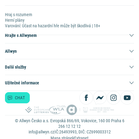
Hraj s rozumem
Herní plány
Varování: Účast na hazardní hře může být škodlivá | 18+
Hrajte s Allwynem
Allwyn
Další služby
Užitečné informace
CHAT
© Allwyn Česko a.s. Evropská 866/69, Vokovice, 160 00 Praha 6
266 12 12 12
info@allwyn.cz
IČ:26493993, DIČ: CZ699003312
Mapa stránek
Extranet