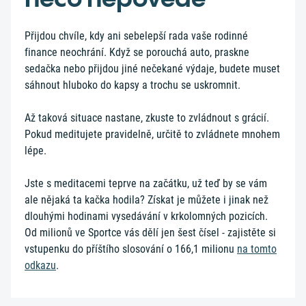
Přijdou chvíle, kdy ani sebelepší rada vaše rodinné
finance neochrání. Když se porouchá auto, praskne
sedačka nebo přijdou jiné nečekané výdaje, budete muset
sáhnout hluboko do kapsy a trochu se uskromnit.
Až taková situace nastane, zkuste to zvládnout s grácií.
Pokud meditujete pravidelně, určitě to zvládnete mnohem
lépe.
Jste s meditacemi teprve na začátku, už teď by se vám
ale nějaká ta kačka hodila? Získat je můžete i jinak než
dlouhými hodinami vysedávání v krkolomných pozicích.
Od milionů ve Sportce vás dělí jen šest čísel - zajistěte si
vstupenku do příštího slosování o 166,1 milionu
na tomto
odkazu
.