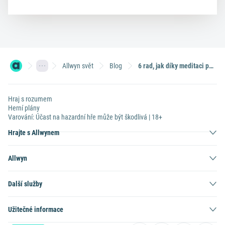
Allwyn svět
Blog
6 rad, jak díky meditaci přijít k penězům
Hraj s rozumem
Herní plány
Varování: Účast na hazardní hře může být škodlivá | 18+
Hrajte s Allwynem
Allwyn
Další služby
Užitečné informace