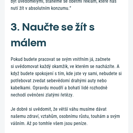
být uvědomělými, staneme se obětmi reklam, které nás
nutí žít v absolutním konzumu.“
3. Naučte se žít s
málem
Pokud budete pracovat se svým vnitřním já, začnete
si uvědomovat každý okamžik, ve kterém se nacházíte. A
když budete spokojení s tím, kde jste vy sami, nebudete si
potřebovat zvedat sebevědomí drahými auty nebo
kabelkami. Opravdu moudří a bohatí lidé rozhodně
nechodí ověnčeni zlatými řetězy.
Je dobré si uvědomit, že větší váhu musíme dávat
našemu zdraví, vztahům, osobnímu růstu, touhám a svým
vášním. Až po tomhle všem jsou peníze.