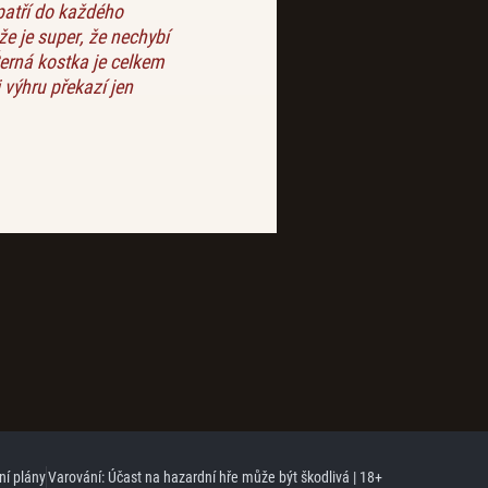
patří do každého
e je super, že nechybí
erná kostka je celkem
 výhru překazí jen
ní plány
Varování: Účast na hazardní hře může být škodlivá | 18+