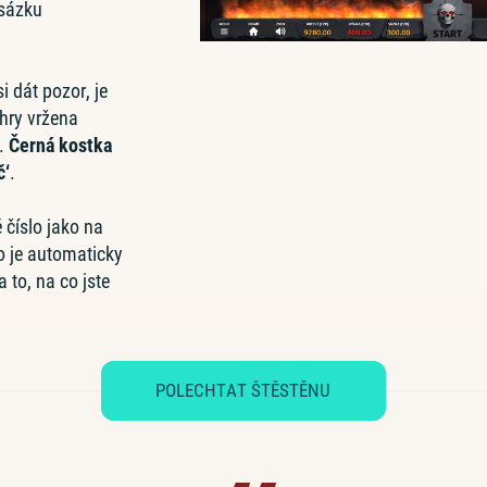
 sázku
i dát pozor, je
 hry vržena
u.
Černá kostka
č‘
.
 číslo jako na
lo je automaticky
 to, na co jste
POLECHTAT ŠTĚSTĚNU