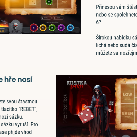
Přinesou vám štěstí
nebo se spolehnete
6?
Širokou nabídku s
lichá nebo sudá čí
můžete samozřejmě
 hře nosí
ete svou šťastnou
 tlačítko "REBET",
hozí sázku.
sázku vyruší. Pro
se přijde vhod