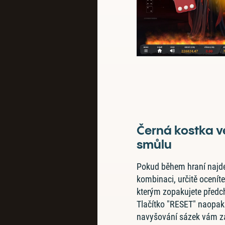
Černá kostka ve
smůlu
Pokud během hraní najd
kombinaci, určitě oceníte
kterým zopakujete předc
Tlačítko "RESET" naopak 
navyšování sázek vám za