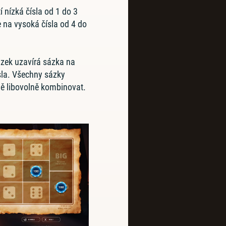
 nízká čísla od 1 do 3
 na vysoká čísla od 4 do
ázek uzavírá sázka na
sla. Všechny sázky
 libovolně kombinovat.