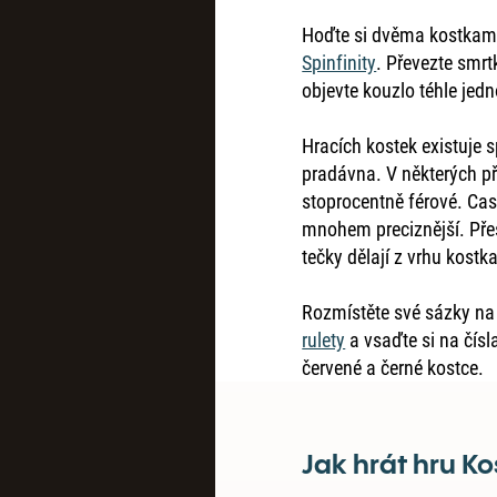
Hoďte si dvěma kostkami 
Spinfinity
. Převezte smrt
objevte kouzlo téhle jedn
Hracích kostek existuje 
pradávna. V některých p
stoprocentně férové. Cas
mnohem preciznější. Pře
tečky dělají z vrhu kost
Rozmístěte své sázky na 
rulety
a vsaďte si na čísl
červené a černé kostce.
Jak hrát hru Ko