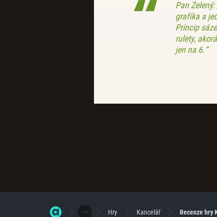
Pan Zelený:
grafika a j
Princip sáz
rulety, akor
jen na 6.“
Hry
Kancelář