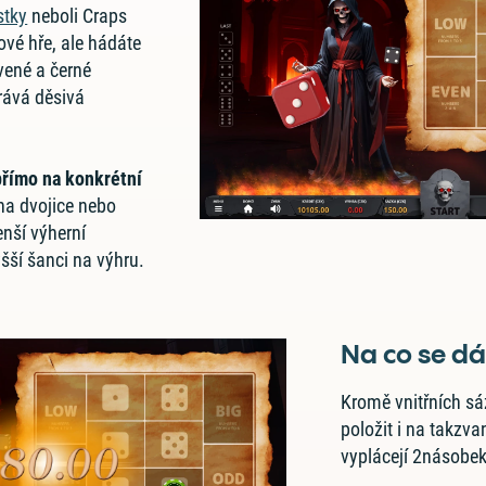
stky
neboli Craps
ové hře, ale hádáte
vené a černé
hrává děsivá
přímo na konkrétní
na dvojice nebo
enší výherní
šší šanci na výhru.
Na co se dá
Kromě vnitřních s
položit i na takzv
vyplácejí 2násobek