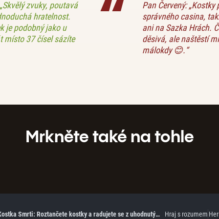
 „Skvělý zvuky, poutavá
Pan Červený: „Kostky 
ednoduchá hratelnost.
správného casina, takž
ek je podobný jako u
ani na Sazka Hrách. Č
át místo 37 čísel sázíte
děsivá, ale naštěstí mi
málokdy 😊.“
Mrkněte také na tohle
Recenze hry Kostka Smrti: Roztančete kostky a radujete se z uhodnutých čísel
Hraj s rozumem
Her