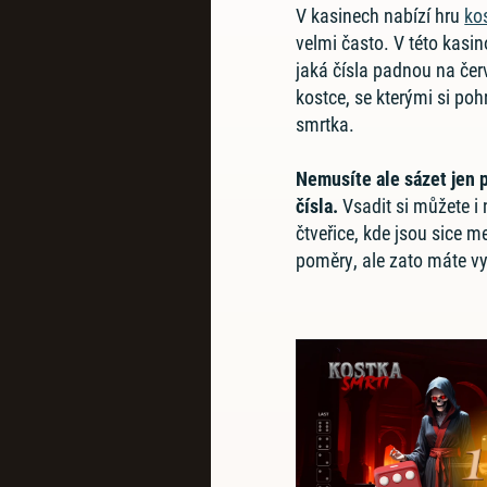
V kasinech nabízí hru
ko
velmi často. V této kasin
jaká čísla padnou na čer
kostce, se kterými si po
smrtka.
Nemusíte ale sázet jen 
čísla.
Vsadit si můžete i 
čtveřice, kde jsou sice m
poměry, ale zato máte vy