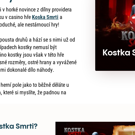
v horké novince z dílny providera
ku v casino hře
Koska Smrti
a
oduché, ale nestárnoucí hry!
spousta druhů a hází se s nimi už od
řípadech kostky nemusí být
Kostka 
ino kostky jsou však v této hře
sné rozměry, ostré hrany a vyvážené
kami dokonalé dílo náhody.
herní pole jako to běžně děláte u
a, které si myslíte, že padnou na
stka Smrti?