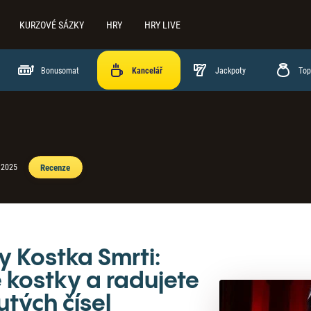
KURZOVÉ SÁZKY
HRY
HRY LIVE
Bonusomat
Jackpoty
Top
Recenze
 2025
y Kostka Smrti:
 kostky a radujete
utých čísel