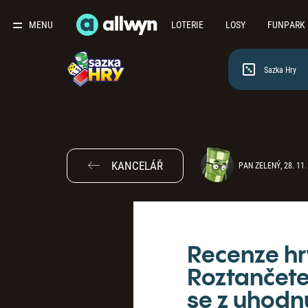
MENU
LOTERIE
LOSY
FUNPARK
Sazka Hry
KANCELÁŘ
PAN ZELENÝ, 28. 11.
Recenze hr
Roztančete
se z uhodn