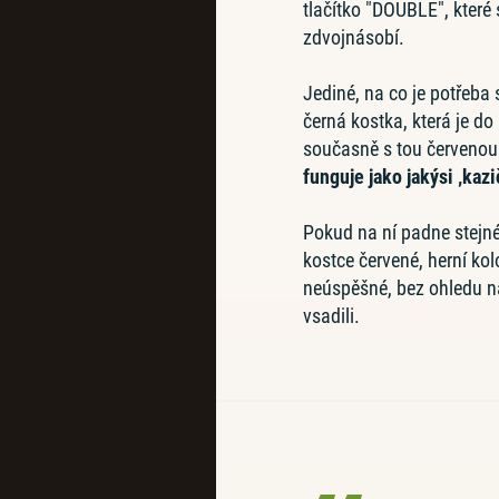
tlačítko "DOUBLE", které
zdvojnásobí.
Jediné, na co je potřeba s
černá kostka, která je do
současně s tou červeno
funguje jako jakýsi ‚kazi
Pokud na ní padne stejné
kostce červené, herní ko
neúspěšné, bez ohledu na
vsadili.