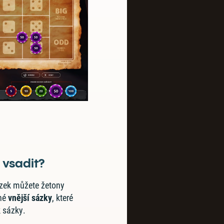
 vsadit?
ázek můžete žetony
ané
vnější sázky
, které
 sázky.