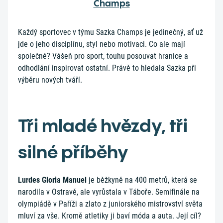
Champs
Každý sportovec v týmu Sazka Champs je jedinečný, ať už
jde o jeho disciplínu, styl nebo motivaci. Co ale mají
společné? Vášeň pro sport, touhu posouvat hranice a
odhodlání inspirovat ostatní. Právě to hledala Sazka při
výběru nových tváří.
Tři mladé hvězdy, tři
silné příběhy
Lurdes Gloria Manuel
je běžkyně na 400 metrů, která se
narodila v Ostravě, ale vyrůstala v Táboře. Semifinále na
olympiádě v Paříži a zlato z juniorského mistrovství světa
mluví za vše. Kromě atletiky ji baví móda a auta. Její cíl?