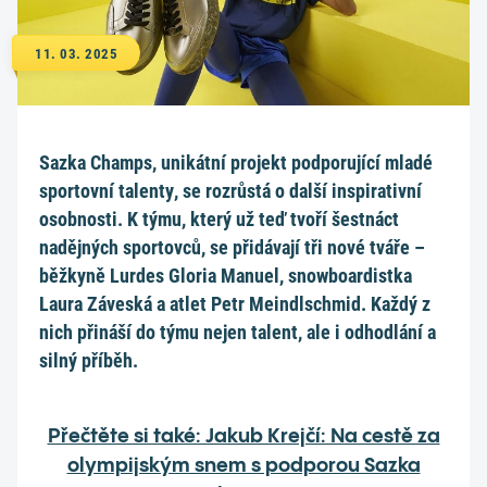
11. 03. 2025
Sazka Champs, unikátní projekt podporující mladé
sportovní talenty, se rozrůstá o další inspirativní
osobnosti. K týmu, který už teď tvoří šestnáct
nadějných sportovců, se přidávají tři nové tváře –
běžkyně Lurdes Gloria Manuel, snowboardistka
Laura Záveská a atlet Petr Meindlschmid. Každý z
nich přináší do týmu nejen talent, ale i odhodlání a
silný příběh.
Přečtěte si také: Jakub Krejčí: Na cestě za
olympijským snem s podporou Sazka