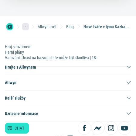
Allwyn svět
Blog
Nové tváře v týmu Sazka Champs: Mladé sportovní hvězdy, které se vyplatí sledovat
Hraj s rozumem
Herní plány
Varování: Účast na hazardní hře může být škodlivá | 18+
Hrajte s Allwynem
Allwyn
Další služby
Užitečné informace
CHAT