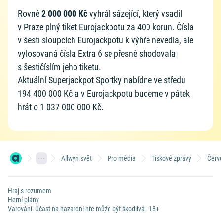
Rovné
2 000 000 Kč
vyhrál sázející, který vsadil
v Praze plný tiket Eurojackpotu za 400 korun. Čísla
v šesti sloupcích Eurojackpotu k výhře nevedla, ale
vylosovaná čísla Extra 6 se přesně shodovala
s šestičíslím jeho tiketu.
Aktuální Superjackpot Sportky nabídne ve středu
194 400 000 Kč a v Eurojackpotu budeme v pátek
hrát o 1 037 000 000 Kč.
Allwyn svět
Pro média
Tiskové zprávy
Červ
Hraj s rozumem
Herní plány
Varování: Účast na hazardní hře může být škodlivá | 18+