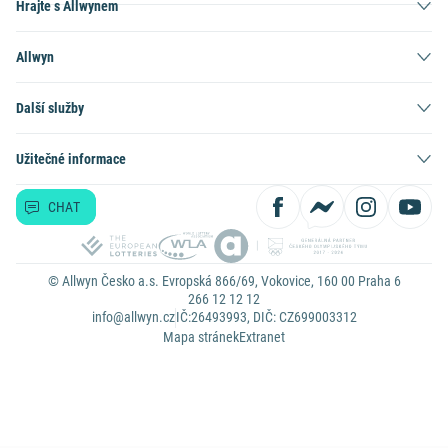
Hrajte s Allwynem
Allwyn
Další služby
Užitečné informace
CHAT
© Allwyn Česko a.s. Evropská 866/69, Vokovice, 160 00 Praha 6
266 12 12 12
info@allwyn.cz
IČ:26493993, DIČ: CZ699003312
Mapa stránek
Extranet