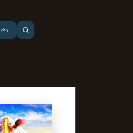
 výhry