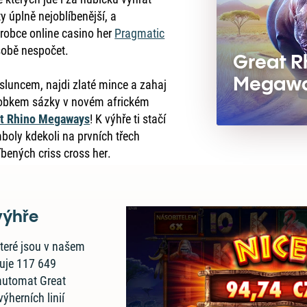
y úplně nejoblíbenější, a
robce online casino her
Pragmatic
sobě nespočet.
Great R
Megaw
sluncem, najdi zlaté mince a zahaj
sobkem sázky v novém africkém
t Rhino Megaways
! K výhře ti stačí
ymboly kdekoli na prvních třech
líbených criss cross her.
výhře
které jsou v našem
nuje 117 649
 automat Great
herních linií