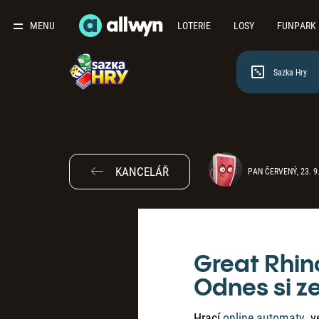
MENU
LOTERIE
LOSY
FUNPARK
Sazka Hry
KANCELÁŘ
PAN ČERVENÝ, 23. 9
Great Rhi
Odnes si ze
Hrací
online automaty
, 