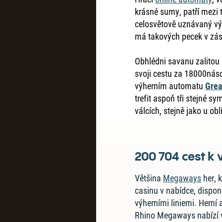
krásné sumy, patří mezi t
celosvětově uznávaný vý
má takových pecek v zá
Obhlédni savanu zalitou 
svoji cestu za 18000ná
výherním automatu
Grea
trefit aspoň tři stejné s
válcích, stejně jako u ob
200 704 cest k 
Většina
Megaways
her, 
casinu v nabídce, dispo
výherními liniemi. Herní
Rhino Megaways nabízí vý