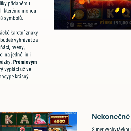
 díky přidanému
ůli kterému mohou
ž 8 symbolů.
ické karetní znaky
íc budeš vyhrávat za
ňáci, hyeny,
ici na jedné linii
 sázky.
Prémiovým
erý vyplácí už ve
 nasype krásný
Nekonečné 
Super vychytávkou,