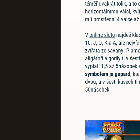
téměř dvakrát tolik, a to
horizontálnímu válci, kv
mít prostřední 4 válce a
V
online slotu
najdeš klas
10, J, Q, K a A, ale nejv
zvířata ze savany. Plame
aligátoři a gorily ti v šest
vyplatí 1,5 až 5násobek
symbolem je gepard
, kt
dvou, a v šesti kusech ti
50násobek.