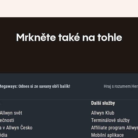
Mrkněte také na tohle
egaways: Odnes si ze savany obří balík!
Hraj s rozumem
Her
n
Další služby
 Allwyn svět
Allwyn Klub
ečnosti
Terminálové služby
a v Allwyn Česko
Affiliate program Allwy
édia
Mobilní aplikace