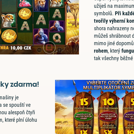
užiješ na maximum
symbolů.
Při každ
tvořily výherní k
shora nahrazeny n
můžeš shrábnout da
mimo jiné dopomů
rohem
, který
funguj
tak všechny běžné
ky zdarma!
mašiny je
 se spouští ve
nou alespoň čtyři
, které plní úlohu