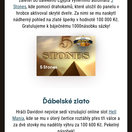
zaletěl do dalekého Egypta výherního automatu
5
Stones
, kde pomocí drahokamů, které uložil do panelu v
hrobce aktivoval skryté dveře. Za nimi se mu naskytl
nádherný pohled na zlaté šperky v hodnotě 100 000 Kč.
Gratulujeme k báječnému 1000násobku sázky!
5 Stones
Ďábelské zlato
Hráči Davidovi nejvíce sedí vzrušující online slot
Hell
Mania
, kde se mu v úterý čertice roztáhly přes tři válce a
za dvě stovky mu nadělily výhru za 100 600 Kč. Pekelný
násobek!