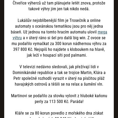
Čtveřice výherců už tam plánujete letět znova, protože
takové výhry jim jen tak nikdo nedá.
Lukášův nejoblíbenější film je Trosečník a online
automaty s oceánskou tematikou jsou pro něj jedna
báseň. Už jednou na tomto hracím automatu ulovil
mega
výhru
a v úterý ráno si šel pro další big win. Z ovoce se
mu podařilo vymačkat za 300 korun nádhernou výhru za
397
800
Kč. Nejspíš ho najdete s kloboukem na hlavě,
jak leží v houpací síti pod palmami.
V televizi nedávno sledovali, jak přežívají lidi v
Dominikánské republice a tak se trojice Martin, Klára a
Petr společně rozhodli vyrazit v úterý na písčitou pláž
havajských ostrovů a těšili se na relax a šumění vln.
Martinovi se podařilo za stovku vylovit z hluboké kaňonu
perly za 113 500 Kč. Paráda!
Kláře se za 80 korun povedlo z mořského dna získat