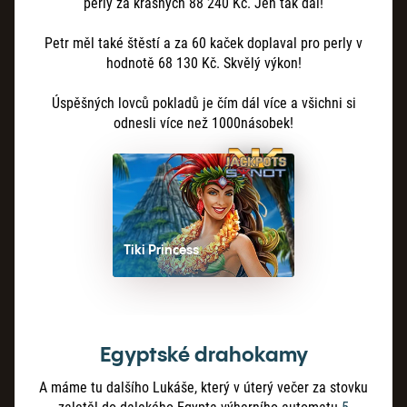
perly za krásných 88 240 Kč. Jen tak dál!
Petr měl také štěstí a za 60 kaček doplaval pro perly v
hodnotě 68 130 Kč. Skvělý výkon!
Úspěšných lovců pokladů je čím dál více a všichni si
odnesli více než 1000násobek!
Tiki Princess
Egyptské drahokamy
A máme tu dalšího Lukáše, který v úterý večer za stovku