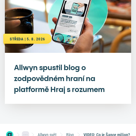
STŘEDA | 5. 8. 2026
Allwyn spustil blog o
zodpovědném hraní na
platformě Hraj s rozumem
Allwyn svět
Blog
VIDEO: Co je Šance milion?