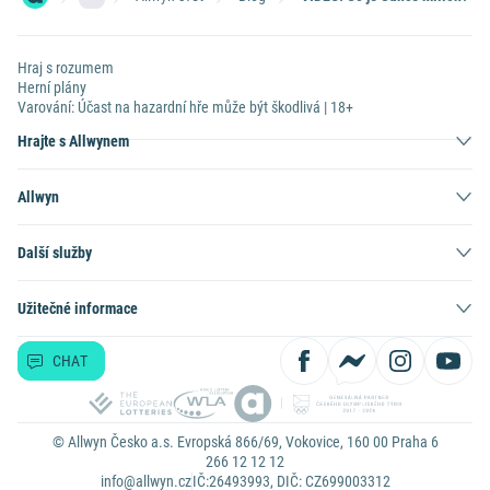
Hraj s rozumem
Herní plány
Varování: Účast na hazardní hře může být škodlivá | 18+
Hrajte s Allwynem
Allwyn
Další služby
Užitečné informace
CHAT
© Allwyn Česko a.s. Evropská 866/69, Vokovice, 160 00 Praha 6
266 12 12 12
info@allwyn.cz
IČ:26493993, DIČ: CZ699003312