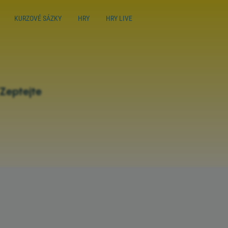
KURZOVÉ SÁZKY
HRY
HRY LIVE
 Zeptejte