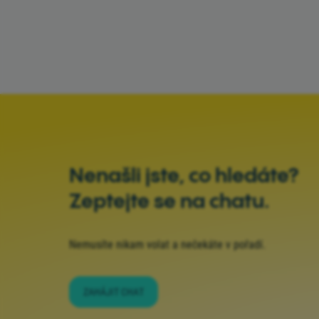
Nenašli jste, co hledáte?
Zeptejte se na chatu.
Nemusíte nikam volat a nečekáte v pořadí.
ZAHÁJIT CHAT