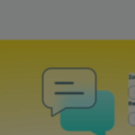
Za
Re