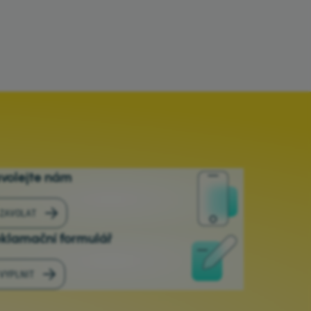
volejte nám
ZAVOLAT
klamační formulář
VYPLNIT