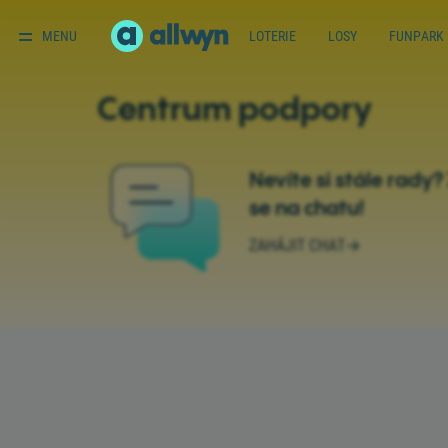
MENU
LOTERIE
LOSY
FUNPARK
Centrum podpory
Nevíte si stále rady?
se na chatu!
ZAHÁJIT CHAT