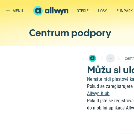
MENU
LOTERIE
LOSY
FUNPARK
Centrum podpory
Cent
Můžu si ul
Nemáte rádi plastové ka
Pokud se zaregistrujete 
Allwyn Klub
.
Pokud jste se registrova
do
mobilní aplikace All