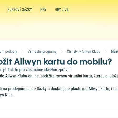
KURZOVÉ SÁZKY
HRY
HRY LIVE
rum podpory
Věrnostní programy
Členství v Allwyn Klubu
ožit Allwyn kartu do mobilu?
rty? Tak to pro vás máme skvělou zprávu!
do Allwyn Klubu online, obdržíte rovnou virtuální kartu, kterou si ulo
li na prodejním místě Sazky a dostali jste plastovou Allwyn kartu, i t
wyn Klub.