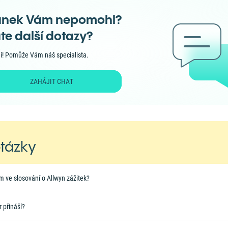
ánek Vám nepomohl?
te další dotazy?
í! Pomůže Vám náš specialista.
ZAHÁJIT CHAT
otázky
m ve slosování o Allwyn zážitek?
 přináší?