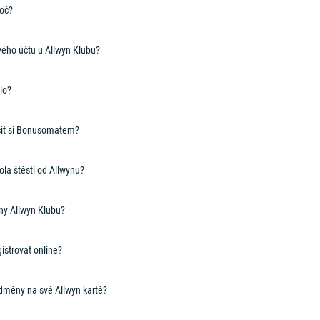
toč?
vého účtu u Allwyn Klubu?
lo?
čit si Bonusomatem?
la štěstí od Allwynu?
ny Allwyn Klubu?
istrovat online?
odměny na své Allwyn kartě?