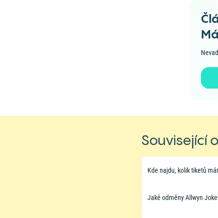
Čl
Má
Nevad
Související 
Kde najdu, kolik tiketů má
Jaké odměny Allwyn Joker