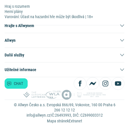
Hraj s rozumem
Herní plány
Varování: Účast na hazardní hře může být škodlivá | 18+
Hrajte s Allwynem
Allwyn
Další služby
Užitečné informace
CHAT
© Allwyn Česko a.s. Evropská 866/69, Vokovice, 160 00 Praha 6
266 12 12 12
info@allwyn.cz
IČ:26493993, DIČ: CZ699003312
Mapa stránek
Extranet