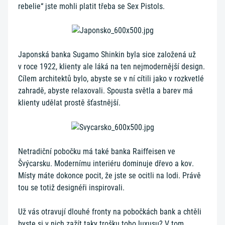
rebelie“ jste mohli platit třeba se Sex Pistols.
Japonská banka Sugamo Shinkin byla sice založená už
v roce 1922, klienty ale láká na ten nejmodernější design.
Cílem architektů bylo, abyste se v ní cítili jako v rozkvetlé
zahradě, abyste relaxovali. Spousta světla a barev má
klienty udělat prostě šťastnější.
Netradiční pobočku má také banka Raiffeisen ve
Švýcarsku. Modernímu interiéru dominuje dřevo a kov.
Místy máte dokonce pocit, že jste se ocitli na lodi. Právě
tou se totiž designéři inspirovali.
Už vás otravují dlouhé fronty na pobočkách bank a chtěli
byste si v nich zažít taky trošku toho luxusu? V tom