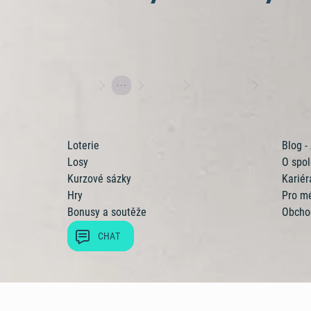
Losy
Stírací losy
Výherní lo
Hrajte s Allwynem
Allwy
Loterie
Blog -
Losy
O spol
Kurzové sázky
Kariér
Hry
Pro m
Bonusy a soutěže
Obcho
CHAT
© Allwyn Česko a.s. Evropská 86