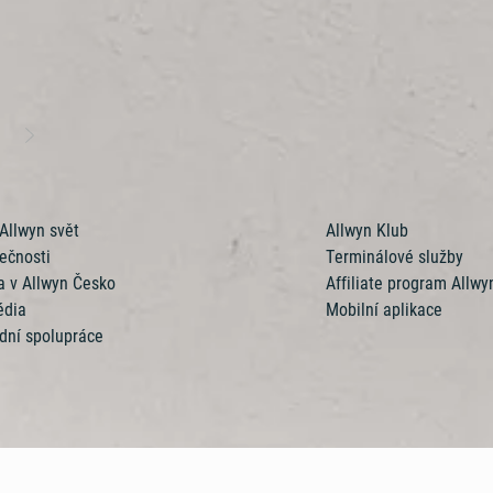
sy
Díky Černé perle milionářem
Hraj s rozumem
Her
n
Další služby
 Allwyn svět
Allwyn Klub
ečnosti
Terminálové služby
a v Allwyn Česko
Affiliate program Allwy
édia
Mobilní aplikace
dní spolupráce
6/69, Vokovice, 160 00 Praha 6
266 12 12 12
info@allwyn.cz
IČ:26493993, DIČ: C