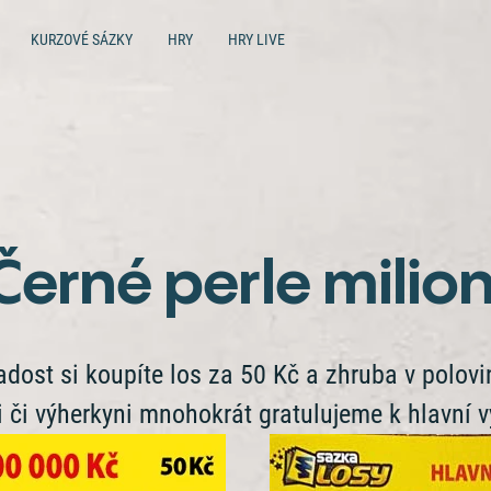
KURZOVÉ SÁZKY
HRY
HRY LIVE
Černé perle mili
dost si koupíte los za 50 Kč a zhruba v polovině 
 či výherkyni mnohokrát gratulujeme k hlavní v