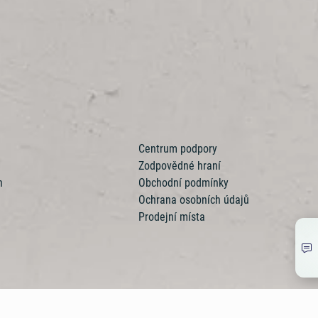
ní plány
Varování: Účast na hazardní hře může být škodlivá | 18+
Užitečné informace
Centrum podpory
Zodpovědné hraní
n
Obchodní podmínky
Ochrana osobních údajů
Prodejní místa
Z699003312
Mapa stránek
Extranet