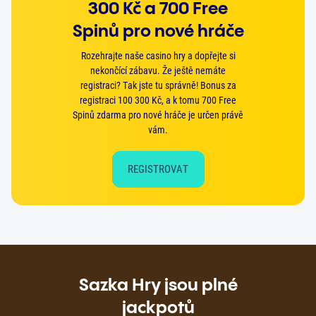
300 Kč a 700 Free
Spinů pro nové hráče
Rozehrajte naše casino hry a dopřejte si
nekončící zábavu. Že ještě nemáte
registraci? Tak jste tu správně! Bonus za
registraci 100 300 Kč, a k tomu 700 Free
Spinů zdarma pro nové hráče je určen právě
vám.
REGISTROVAT
Sazka Hry jsou plné
jackpotů