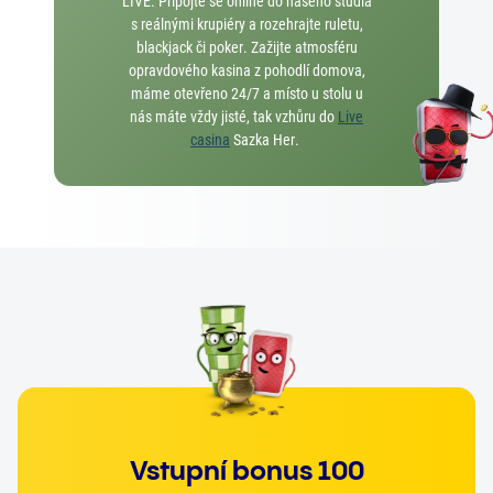
LIVE
.
Připojte se online do našeho studia
s
reálnými krupiéry
a rozehra
jte
ruletu,
blackjack či poker.
Zažijte atmosféru
opravdového kasina z pohodlí domova
,
máme otevřeno 24/7 a místo u stolu u
nás máte vždy jisté
, tak vzhůru do
Live
casina
Sazka Her.
Vstupní bonus 100