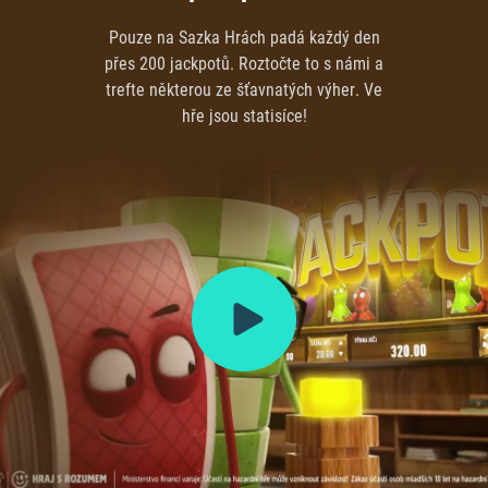
Pouze na Sazka Hrách padá každý den
přes 200 jackpotů. Roztočte to s námi a
trefte některou ze šťavnatých výher. Ve
hře jsou statisíce!