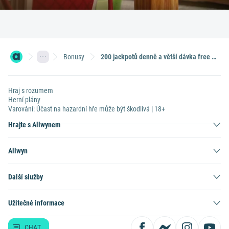
Bonusy
200 jackpotů denně a větší dávka free spinů
Hraj s rozumem
Herní plány
Varování: Účast na hazardní hře může být škodlivá | 18+
Hrajte s Allwynem
Allwyn
Další služby
Užitečné informace
CHAT