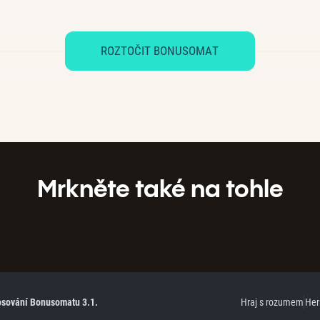
ROZTOČIT BONUSOMAT
Mrkněte také na tohle
losování Bonusomatu 3.1.
Hraj s rozumem
Her