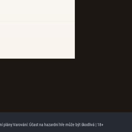
ní plány
Varování: Účast na hazardní hře může být škodlivá | 18+