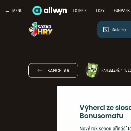
MENU
LOTERIE
LOSY
FUNPARK
Sazka Hry
KANCELÁŘ
PAN ZELENÝ, 4. 1. 2
Výherci ze slos
Bonusomatu
Nový rok sebou přináší t