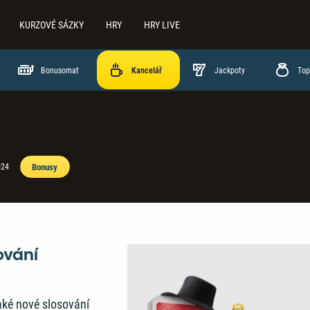
KURZOVÉ SÁZKY
HRY
HRY LIVE
Bonusomat
Jackpoty
Top
Bonusy
024
ování
aké nové slosování