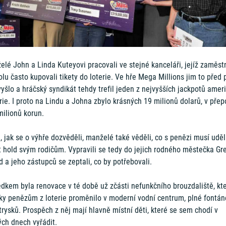
lé John a Linda Kuteyovi pracovali ve stejné kanceláři, jejíž zaměst
olu často kupovali tikety do loterie. Ve hře Mega Millions jim to před 
vyšlo a hráčský syndikát tehdy trefil jeden z nejvyšších jackpotů amer
rie. I proto na Lindu a Johna zbylo krásných 19 milionů dolarů, v přep
milionů korun.
 jak se o výhře dozvěděli, manželé také věděli, co s penězi musí uděl
t hold svým rodičům. Vypravili se tedy do jejich rodného městečka Gr
d a jeho zástupců se zeptali, co by potřebovali.
edkem byla renovace v té době už zčásti nefunkčního brouzdaliště, kt
íky penězům z loterie proměnilo v moderní vodní centrum, plné fontán
rysků. Prospěch z něj mají hlavně místní děti, které se sem chodí v
ých dnech vyřádit.