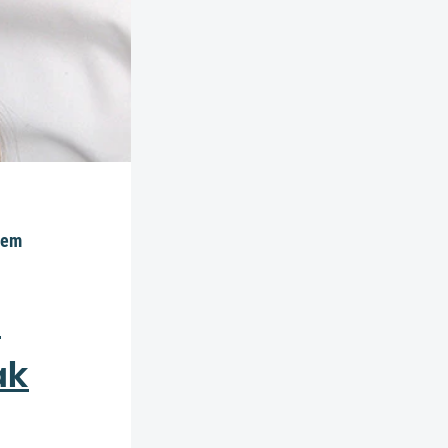
dem
3
ak