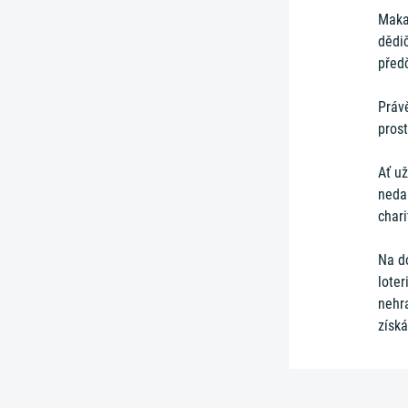
Maka
dědi
před
Právě
pros
Ať už
nedal
chari
Na d
loter
nehra
získ