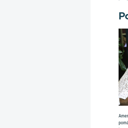
P
Amer
pomá