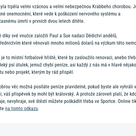
yla trpěla velmi vzácnou a velmi nebezpečnou Krabbeho chorobou. J
čné onemocnění, které vede k poškození nervového systému a
časnému úmrtí v prvních dvou letech dítěte.
 díky své vnučce založili Paul a Sue nadaci Dědictví andělů,
třednictvím které věnovali mnoho milionů dolarů na výzkum této nemo
 je to místní fotbalové hřiště, které by zasloužilo renovaci, anebo tře
eký psí útulek, jemuž chybí peníze, asi každý z nás má v hlavě nějak
tu nebo projekt, kterým by rád přispěl.
obrou věc možná posíláte peníze pravidelně, pokud byste ale vyhráli 
ii, váš příspěvek by mohl být královský. A protože zároveň platí, že kd
je, nevyhraje, své štěstí můžete poškádlit třeba ve Sportce. Online ti
áte
na tomto odkazu
.