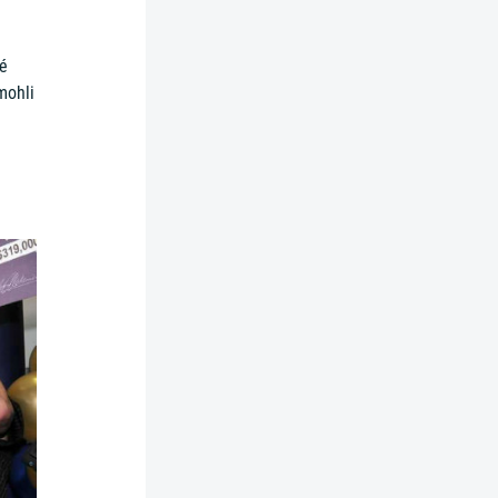
ké
mohli