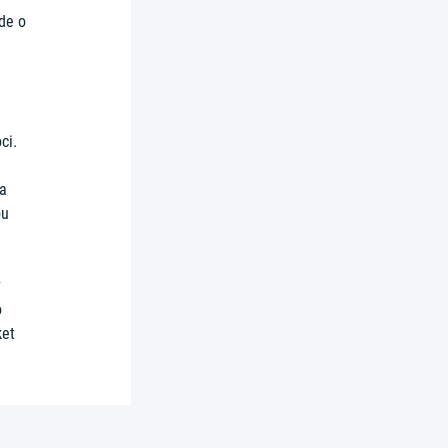
de o
ci.
ba
ou
v
o
ket