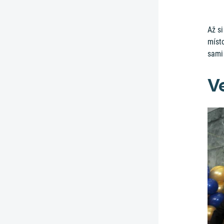
Až si
místo
sami 
V