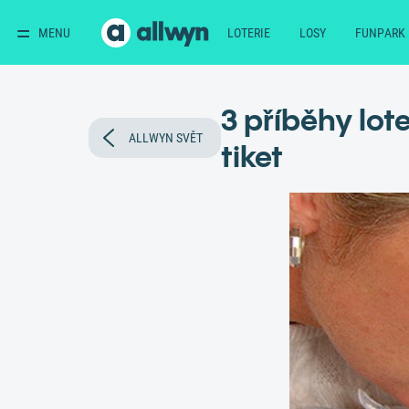
MENU
LOTERIE
LOSY
FUNPARK
3 příběhy lot
ALLWYN SVĚT
tiket