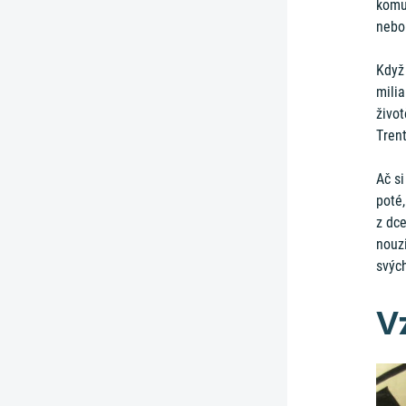
komun
nebo
Když 
milia
život
Tren
Ač si
poté,
z dc
nouzi
svýc
V