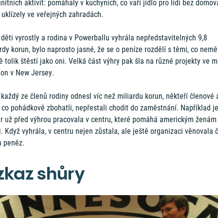
itních aktivit: pomáhaly v kuchyních, co vaří jídlo pro lidi bez domov
 uklízely ve veřejných zahradách.
děti vyrostly a rodina v Powerballu vyhrála nepředstavitelných 9,8
rdy korun, bylo naprosto jasné, že se o peníze rozdělí s těmi, co neměl
ě tolik štěstí jako oni. Velká část výhry pak šla na různé projekty ve 
ton v New Jersey.
 každý ze členů rodiny odnesl víc než miliardu korun, někteří členové 
 co pohádkově zbohatli, nepřestali chodit do zaměstnání. Například j
er už před výhrou pracovala v centru, které pomáhá americkým ženám
. Když vyhrála, v centru nejen zůstala, ale ještě organizaci věnovala 
h peněz.
zkaz shůry