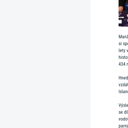
Manže
si sp
lety 
histo
434 
Hned,
vzdá
Islan
Výsl
se d
vodot
parn