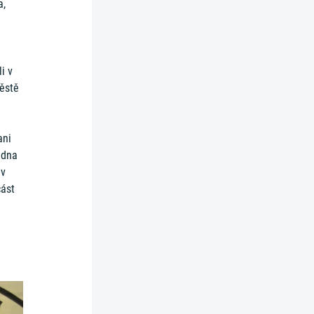
a,
i v
městě
ani
edna
 v
část