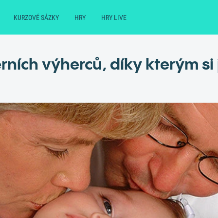
KURZOVÉ SÁZKY
HRY
HRY LIVE
erních výherců, díky kterým si