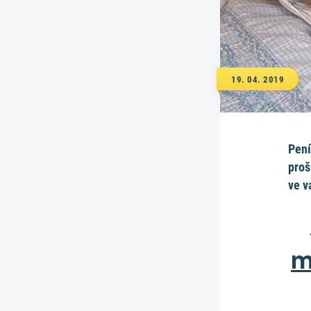
19. 04. 2019
Pení
proš
ve v
m