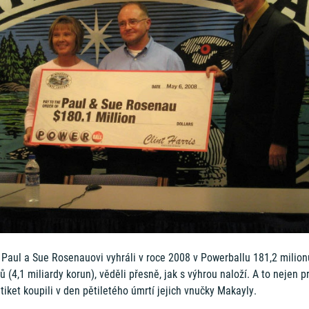
 Paul a Sue Rosenauovi vyhráli v roce 2008 v Powerballu 181,2 milion
ů (4,1 miliardy korun), věděli přesně, jak s výhrou naloží. A to nejen p
 tiket koupili v den pětiletého úmrtí jejich vnučky Makayly.