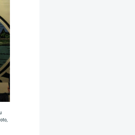
u
roto,