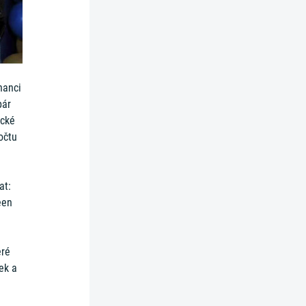
nanci
pár
ické
očtu
at:
een
eré
ek a